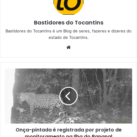
Bastidores do Tocantins
Bastidores do Tocantins é um Blog de seres, fazeres e dizeres do
estado de Tocantins.
W
e
b
s
i
t
e
Onça-pintada é registrada por projeto de
monitoramento na Ilha do Bananal