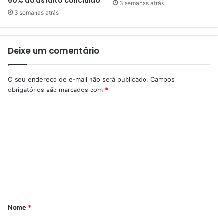
60% do asfalto concluído
3 semanas atrás
3 semanas atrás
Deixe um comentário
O seu endereço de e-mail não será publicado.
Campos
obrigatórios são marcados com
*
C
o
m
e
n
t
á
Nome
*
r