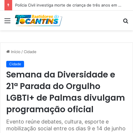
Professora Dorinha lidera disputa pelo Governo do Tocantins com 37,4% das intenções de voto, aponta pesquisa
Menu
P
p
Início
/
Cidade
Cidade
Semana da Diversidade e
21ª Parada do Orgulho
LGBTI+ de Palmas divulgam
programação oficial
Evento reúne debates, cultura, esporte e
mobilização social entre os dias 9 e 14 de junho