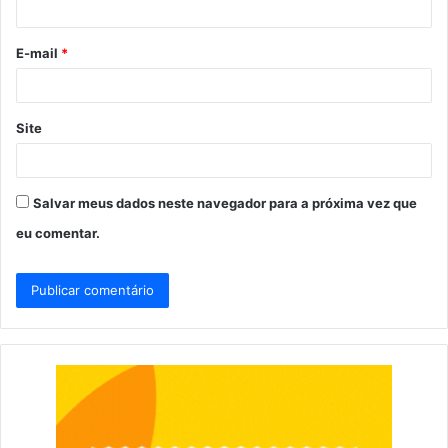
i
o
E-mail
*
*
Site
Salvar meus dados neste navegador para a próxima vez que
eu comentar.