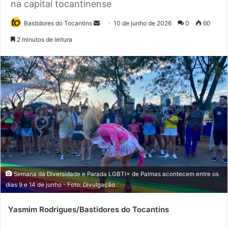
na capital tocantinense
Bastidores do Tocantins
M
10 de junho de 2026
0
60
a
2 minutos de leitura
n
d
e
u
m
e
-
m
a
i
l
Semana da Diversidade e Parada LGBTI+ de Palmas acontecem entre os
dias 9 e 14 de junho - Foto: Divulgação
Yasmim Rodrigues/Bastidores do Tocantins