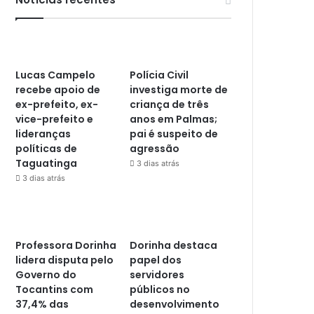
Lucas Campelo
Polícia Civil
recebe apoio de
investiga morte de
ex-prefeito, ex-
criança de três
vice-prefeito e
anos em Palmas;
lideranças
pai é suspeito de
políticas de
agressão
Taguatinga
3 dias atrás
3 dias atrás
Professora Dorinha
Dorinha destaca
lidera disputa pelo
papel dos
Governo do
servidores
Tocantins com
públicos no
37,4% das
desenvolvimento