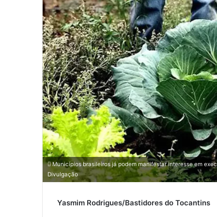
-
m
a
i
l
Municípios brasileiros já podem manifestar interesse em exe
Divulgação
Yasmim Rodrigues/Bastidores do Tocantins