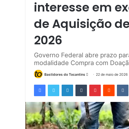
interesse em e
de Aquisição d
2026
Governo Federal abre prazo par
modalidade Compra com Doação
Bastidores do Tocantins
M
22 de maio de 2026
a
Facebook
Twitter
Linkedin
Tumblr
Pinterest
Reddit
n
d
e
u
m
e