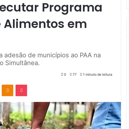
xecutar Programa
e Alimentos em
a adesão de municípios ao PAA na
 Simultânea.
0
77
1 minuto de leitura
VK
OK
Pocket