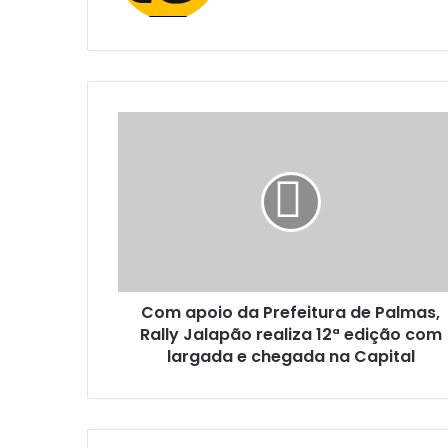
e
b
s
i
t
e
Com apoio da Prefeitura de Palmas,
Rally Jalapão realiza 12ª edição com
largada e chegada na Capital