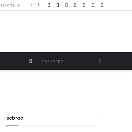
Facebook
Twitter
YouTube
Instagram
Entrar
Artigo
Barra
Polícia Civil investiga morte de criança de três anos em Palmas; pai é suspeito de agressão
aleatório
Lateral
Switch
Procurar
skin
por
sebrae