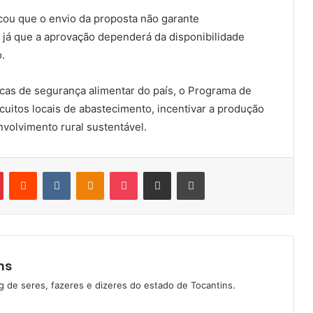
cou que o envio da proposta não garante
já que a aprovação dependerá da disponibilidade
.
icas de segurança alimentar do país, o Programa de
cuitos locais de abastecimento, incentivar a produção
envolvimento rural sustentável.
Pinterest
Reddit
VK
OK
Pocket
Compartilhar via e-mail
Imprimir
ns
g de seres, fazeres e dizeres do estado de Tocantins.