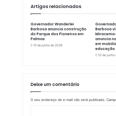
Artigos relacionados
Governador Wanderlei
Governado
Barbosa anuncia construção
Barbosa vi
do Parque dos Pioneiros em
Miracema e
Palmas
anuncia n
em mobili
15 de junho de 2026
educação
10 de junho
Deixe um comentário
O seu endereço de e-mail não será publicado.
Campo
C