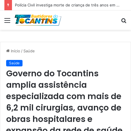
Professora Dorinha lidera disputa pelo Governo do Tocantins com 37,4% das intenções de voto, aponta pesquisa
Menu
P
p
Início
/
Saúde
Saúde
Governo do Tocantins
amplia assistência
especializada com mais de
6,2 mil cirurgias, avanço de
obras hospitalares e
expansão da rede de saúde