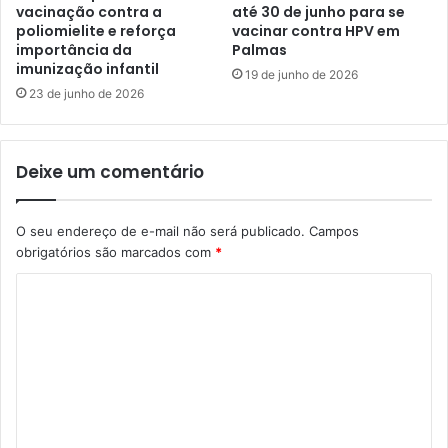
vacinação contra a
até 30 de junho para se
poliomielite e reforça
vacinar contra HPV em
importância da
Palmas
imunização infantil
19 de junho de 2026
23 de junho de 2026
Deixe um comentário
O seu endereço de e-mail não será publicado.
Campos
obrigatórios são marcados com
*
C
o
m
e
n
t