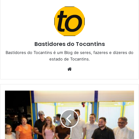
Bastidores do Tocantins
Bastidores do Tocantins é um Blog de seres, fazeres e dizeres do
estado de Tocantins.
W
e
b
s
i
t
e