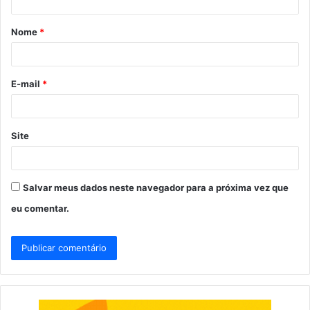
á
Nome
*
r
i
o
E-mail
*
*
Site
Salvar meus dados neste navegador para a próxima vez que
eu comentar.