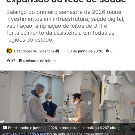
Balanço do primeiro semestre de 2026 reúne
investimentos em infraestrutura, saúde digital,
vacinação, ampliação de leitos de UTI e
fortalecimento da assistência em todas as
regiões do estado
Bastidores do Tocantins
M
30 de junho de 2026
0
a
37
4 minutos de leitura
n
d
e
u
m
e
-
m
a
Entre janeiro e junho de 2026, a rede estadual realizou 6.287 cirurgias
i
eletivas, ampliando o acesso da população aos procedimentos