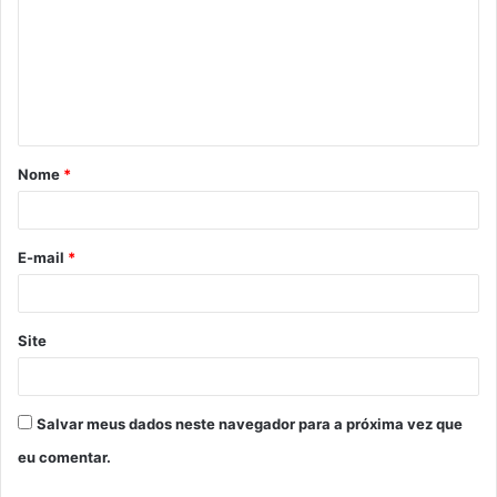
m
e
n
t
á
Nome
*
r
i
o
E-mail
*
*
Site
Salvar meus dados neste navegador para a próxima vez que
eu comentar.