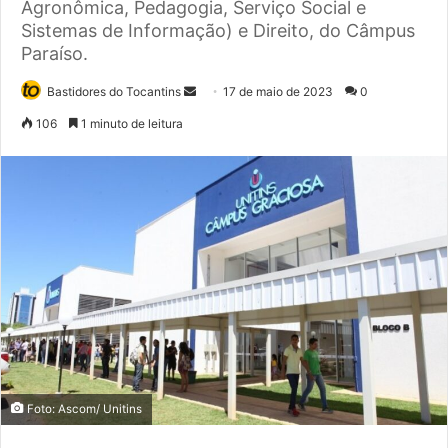
Agronômica, Pedagogia, Serviço Social e
Sistemas de Informação) e Direito, do Câmpus
Paraíso.
Bastidores do Tocantins
M
17 de maio de 2023
0
a
106
1 minuto de leitura
n
d
e
u
m
e
-
m
a
i
l
Foto: Ascom/ Unitins