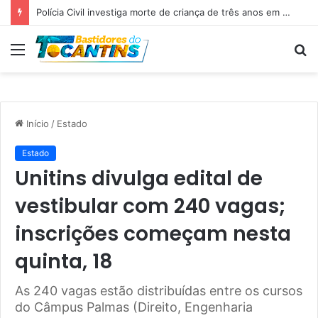
Polícia Civil investiga morte de criança de três anos em Palmas; pai é suspeito de agressão
Menu
P
p
Início
/
Estado
Estado
Unitins divulga edital de
vestibular com 240 vagas;
inscrições começam nesta
quinta, 18
As 240 vagas estão distribuídas entre os cursos
do Câmpus Palmas (Direito, Engenharia