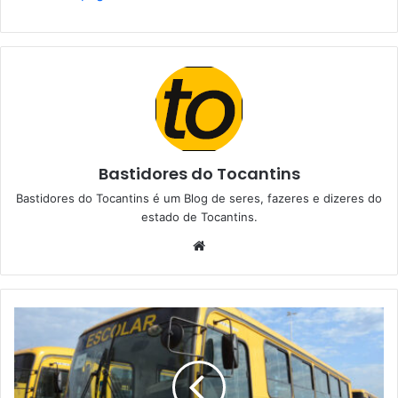
Bastidores do Tocantins
Bastidores do Tocantins é um Blog de seres, fazeres e dizeres do
estado de Tocantins.
W
e
b
s
i
t
e