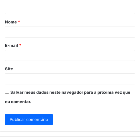
t
á
Nome
*
r
i
o
E-mail
*
*
Site
Salvar meus dados neste navegador para a próxima vez que
eu comentar.