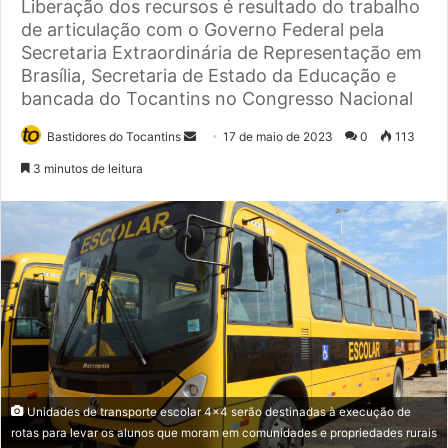
Liberação dos recursos é resultado do trabalho
de articulação com o Governo Federal pela
Secretaria Extraordinária de Representação em
Brasília, Secretaria de Estado da Educação e
bancada do Tocantins no Congresso Nacional
Bastidores do Tocantins
M
17 de maio de 2023
0
113
a
3 minutos de leitura
n
d
e
u
m
e
-
m
a
i
Unidades de transporte escolar 4x4 serão destinadas à execução de
l
rotas para levar os alunos que moram em comunidades e propriedades rurais