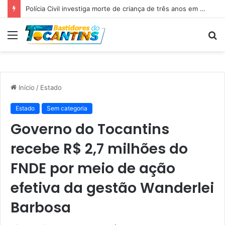
Professora Dorinha lidera disputa pelo Governo do Tocantins com 37,4% das intenções de voto, aponta pesquisa
Menu
P
p
Início
/
Estado
Estado
Sem categoria
Governo do Tocantins
recebe R$ 2,7 milhões do
FNDE por meio de ação
efetiva da gestão Wanderlei
Barbosa