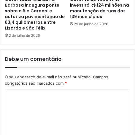
Barbosa inaugura ponte
investirá R$ 124 milhões na
sobre o Rio Caracol e
manutenção de ruas dos
autoriza pavimentação de
139 municípios
83,4 quilômetros entre
29 de junho de 2026
Lizarda e São Félix
2 de julho de 2026
Deixe um comentário
O seu endereço de e-mail não será publicado.
Campos
obrigatórios são marcados com
*
C
o
m
e
n