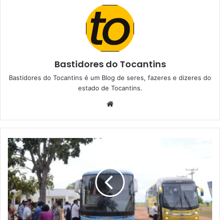
Bastidores do Tocantins
Bastidores do Tocantins é um Blog de seres, fazeres e dizeres do
estado de Tocantins.
W
e
b
s
i
t
e