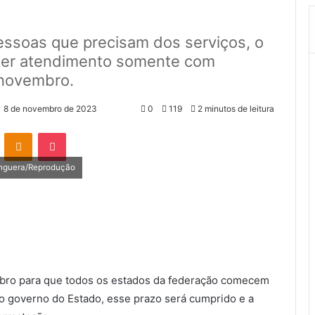
essoas que precisam dos serviços, o
fazer atendimento somente com
 novembro.
8 de novembro de 2023
0
119
2 minutos de leitura
VK
OK
Pocket
anguera/Reprodução
mbro para que todos os estados da federação comecem
o governo do Estado, esse prazo será cumprido e a