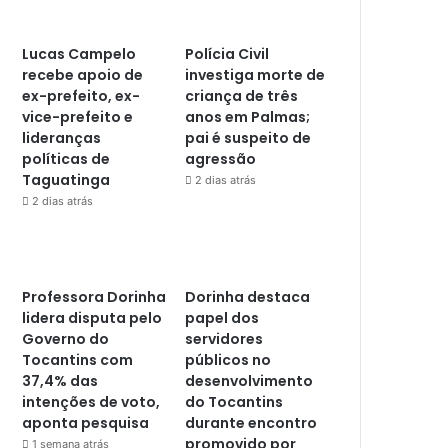
Lucas Campelo
Polícia Civil
recebe apoio de
investiga morte de
ex-prefeito, ex-
criança de três
vice-prefeito e
anos em Palmas;
lideranças
pai é suspeito de
políticas de
agressão
Taguatinga
2 dias atrás
2 dias atrás
Professora Dorinha
Dorinha destaca
lidera disputa pelo
papel dos
Governo do
servidores
Tocantins com
públicos no
37,4% das
desenvolvimento
intenções de voto,
do Tocantins
aponta pesquisa
durante encontro
promovido por
1 semana atrás