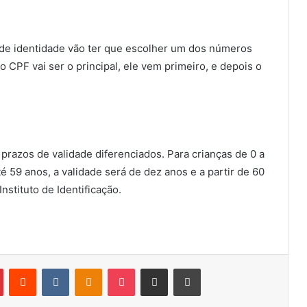
de identidade vão ter que escolher um dos números
CPF vai ser o principal, ele vem primeiro, e depois o
prazos de validade diferenciados. Para crianças de 0 a
até 59 anos, a validade será de dez anos e a partir de 60
Instituto de Identificação.
Pinterest
Reddit
VK
OK
Pocket
Compartilhar via e-mail
Imprimir