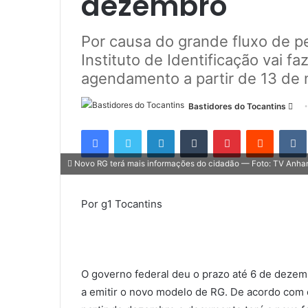
dezembro
Por causa do grande fluxo de p
Instituto de Identificação vai 
agendamento a partir de 13 de
Bastidores do Tocantins
M
a
Facebook
Twitter
Linkedin
Tumblr
Pinterest
Reddit
n
d
Novo RG terá mais informações do cidadão — Foto: TV Anh
e
u
Por g1 Tocantins
m
e
-
m
a
O governo federal deu o prazo até 6 de deze
i
a emitir o novo modelo de RG. De acordo com 
l