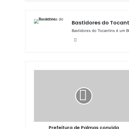
Bastidores do Tocant
Bastidores do Tocantins é um B
W
e
b
s
i
t
e
Prefeitura de Palmas convida