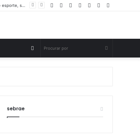
Facebook
Twitter
YouTube
Instagram
Entrar
Artigo
Barra
Polícia Civil investiga morte de criança de três anos em Palmas; pai é suspeito de agressão
aleatório
Lateral
Switch
Procurar
skin
por
sebrae