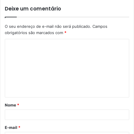
Deixe um comentário
O seu endereço de e-mail não será publicado.
Campos
obrigatórios são marcados com
*
C
o
m
e
n
t
á
Nome
*
r
i
o
E-mail
*
*