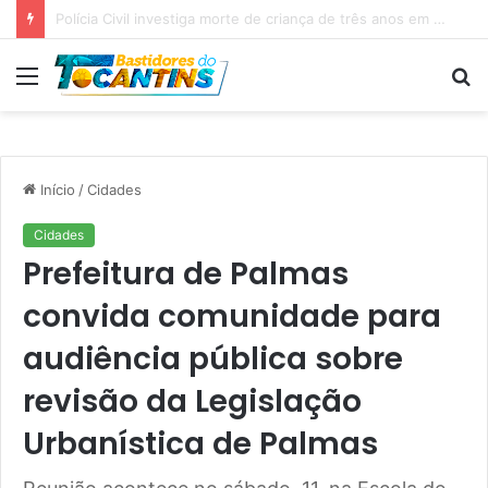
Professora Dorinha lidera disputa pelo Governo do Tocantins com 37,4% das intenções de voto, aponta pesquisa
Menu
P
p
Início
/
Cidades
Cidades
Prefeitura de Palmas
convida comunidade para
audiência pública sobre
revisão da Legislação
Urbanística de Palmas