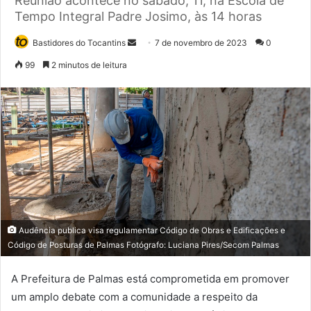
Reunião acontece no sábado, 11, na Escola de
Tempo Integral Padre Josimo, às 14 horas
Bastidores do Tocantins
M
7 de novembro de 2023
0
a
99
2 minutos de leitura
n
d
e
u
m
e
-
m
a
i
Audência publica visa regulamentar Código de Obras e Edificações e
l
Código de Posturas de Palmas Fotógrafo: Luciana Pires/Secom Palmas
A Prefeitura de Palmas está comprometida em promover
um amplo debate com a comunidade a respeito da