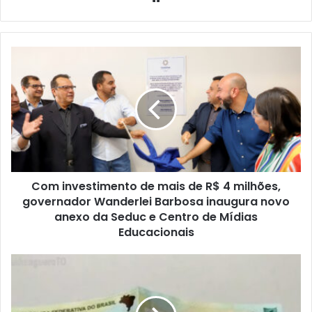
e
b
s
i
t
e
Com investimento de mais de R$ 4 milhões,
governador Wanderlei Barbosa inaugura novo
anexo da Seduc e Centro de Mídias
Educacionais