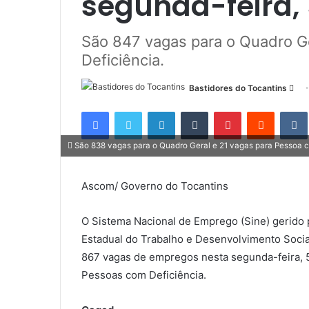
segunda-feira,
São 847 vagas para o Quadro G
Deficiência.
Bastidores do Tocantins
M
a
Facebook
Twitter
Linkedin
Tumblr
Pinterest
Reddit
n
d
São 838 vagas para o Quadro Geral e 21 vagas para Pessoa c
e
u
Ascom/ Governo do Tocantins
m
e
O Sistema Nacional de Emprego (Sine) gerido 
-
m
Estadual do Trabalho e Desenvolvimento Social
a
867 vagas de empregos nesta segunda-feira, 5
i
Pessoas com Deficiência.
l