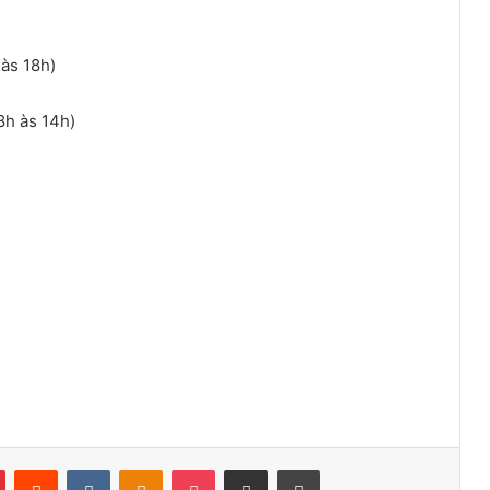
às 18h)
h às 14h)
Pinterest
Reddit
VK
OK
Pocket
Compartilhar via e-mail
Imprimir