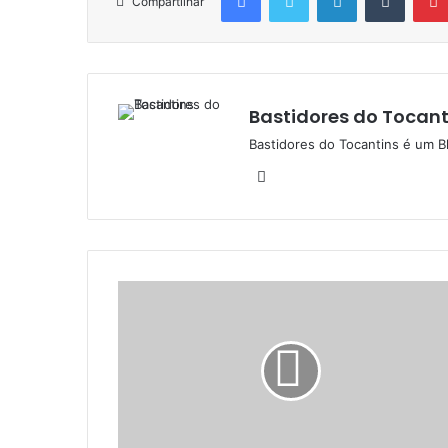
Compartilhar
Bastidores do Tocant
Bastidores do Tocantins é um B
W
e
b
s
i
t
e