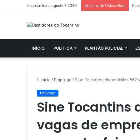
sexta-feira, agosto 7 2026
Notícias de Última Hora
INÍCIO
POLÍTICA
PLANTÃO POLICIAL
E
Início
/
Emprego
/
Sine Tocantins disponibiliza 867
Emprego
Sine Tocantins d
vagas de empr