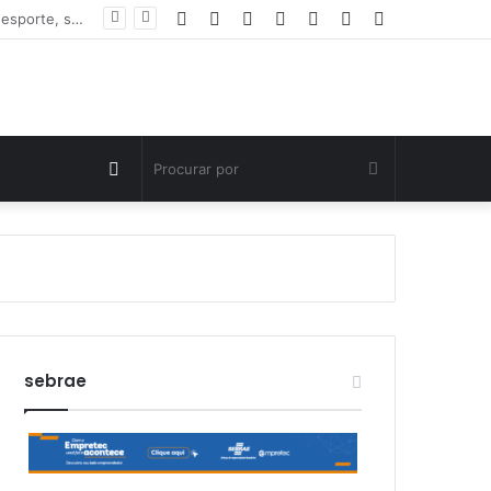
Facebook
Twitter
YouTube
Instagram
Entrar
Artigo
Barra
Polícia Civil investiga morte de criança de três anos em Palmas; pai é suspeito de agressão
aleatório
Lateral
Switch
Procurar
skin
por
sebrae