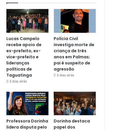
Lucas Campelo
Polícia Civil
recebe apoio de
investiga morte de
ex-prefeito, ex-
criança de três
vice-prefeito e
anos em Palmas;
lideranças
pai é suspeito de
políticas de
agressão
Taguatinga
3 dias atrás
3 dias atrás
Professora Dorinha
Dorinha destaca
lidera disputa pelo
papel dos