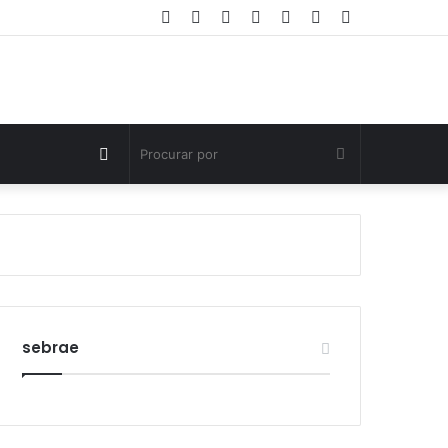
Facebook
Twitter
YouTube
Instagram
Entrar
Artigo
Barra
aleatório
Lateral
Switch
Procurar
skin
por
sebrae