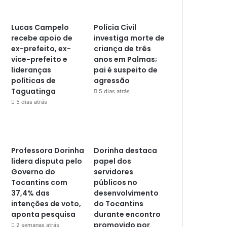
Lucas Campelo
Polícia Civil
recebe apoio de
investiga morte de
ex-prefeito, ex-
criança de três
vice-prefeito e
anos em Palmas;
lideranças
pai é suspeito de
políticas de
agressão
Taguatinga
5 dias atrás
5 dias atrás
Professora Dorinha
Dorinha destaca
lidera disputa pelo
papel dos
Governo do
servidores
Tocantins com
públicos no
37,4% das
desenvolvimento
intenções de voto,
do Tocantins
aponta pesquisa
durante encontro
promovido por
2 semanas atrás