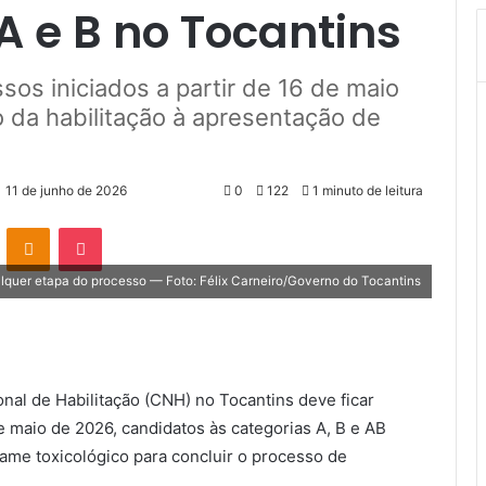
A e B no Tocantins
sos iniciados a partir de 16 de maio
 da habilitação à apresentação de
11 de junho de 2026
0
122
1 minuto de leitura
VK
OK
Pocket
alquer etapa do processo — Foto: Félix Carneiro/Governo do Tocantins
nal de Habilitação (CNH) no Tocantins deve ficar
e maio de 2026, candidatos às categorias A, B e AB
ame toxicológico para concluir o processo de