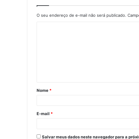
O seu endereço de e-mail não será publicado.
Campo
C
o
m
e
n
t
á
Nome
*
r
i
o
E-mail
*
*
Salvar meus dados neste navegador para a próx