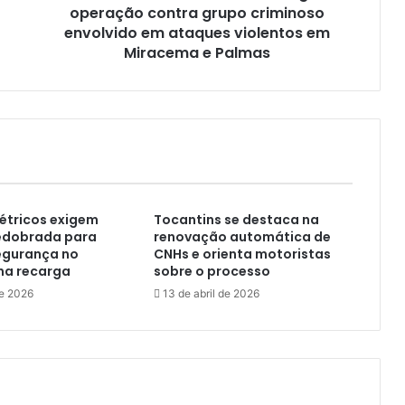
operação contra grupo criminoso
envolvido em ataques violentos em
Miracema e Palmas
létricos exigem
Tocantins se destaca na
edobrada para
renovação automática de
egurança no
CNHs e orienta motoristas
 na recarga
sobre o processo
de 2026
13 de abril de 2026