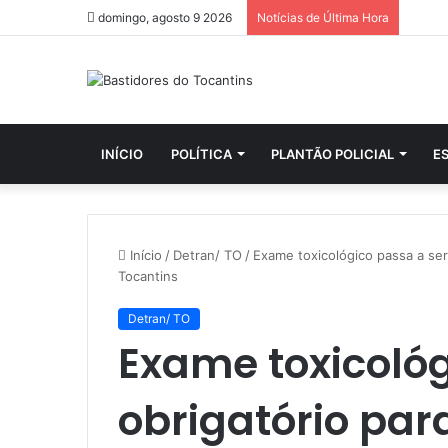
domingo, agosto 9 2026
Notícias de Última Hora
INÍCIO
POLÍTICA
PLANTÃO POLICIAL
E
Início
/
Detran/ TO
/
Exame toxicológico passa a ser
Tocantins
Detran/ TO
Exame toxicológ
obrigatório par