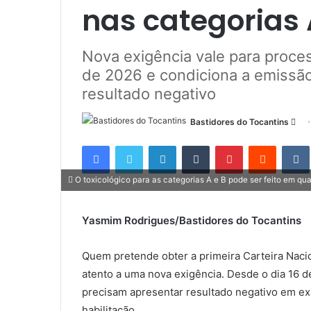
nas categorias 
Nova exigência vale para proces
de 2026 e condiciona a emissão
resultado negativo
Bastidores do Tocantins
M
a
Facebook
Twitter
Linkedin
Tumblr
Pinterest
Reddit
n
d
O toxicológico para as categorias A e B pode ser feito em qu
e
u
Yasmim Rodrigues/Bastidores do Tocantins
m
e
Quem pretende obter a primeira Carteira Nacio
-
m
atento a uma nova exigência. Desde o dia 16 d
a
precisam apresentar resultado negativo em ex
i
habilitação.