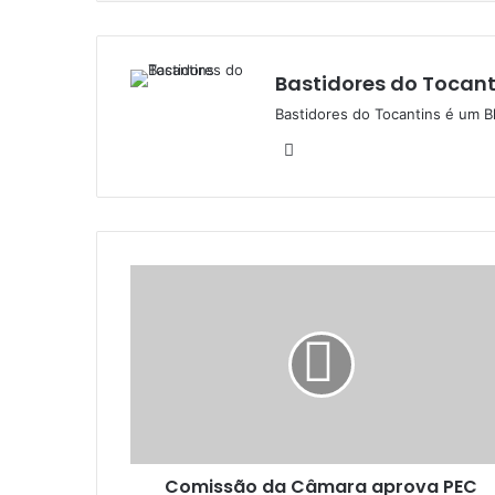
Bastidores do Tocant
Bastidores do Tocantins é um B
W
e
b
s
i
t
e
Comissão da Câmara aprova PEC