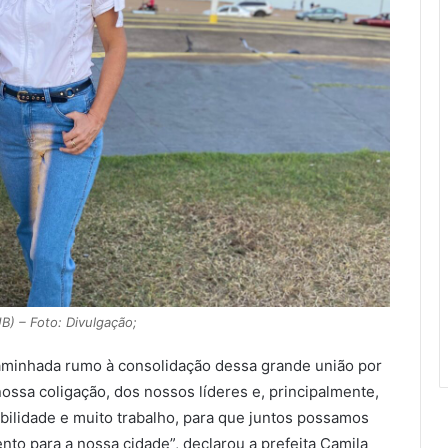
B) – Foto: Divulgação;
aminhada rumo à consolidação dessa grande união por
ossa coligação, dos nossos líderes e, principalmente,
ilidade e muito trabalho, para que juntos possamos
to para a nossa cidade”, declarou a prefeita Camila