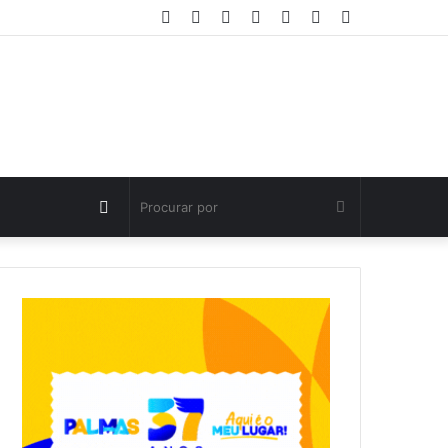
Facebook
Twitter
YouTube
Instagram
Entrar
Artigo
Barra
aleatório
Lateral
Switch
Procurar
skin
por