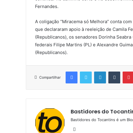
Fernandes.
A coligação “Miracema só Melhora” conta com o
que declararam apoio à reeleição de Camila F
(Republicanos), os senadores Dorinha Seabra 
federais Filipe Martins (PL) e Alexandre Guim
(Republicanos).
Facebook
Twitter
Linkedin
Tumblr
Compartilhar
Bastidores do Tocanti
Bastidores do Tocantins é um Blo
W