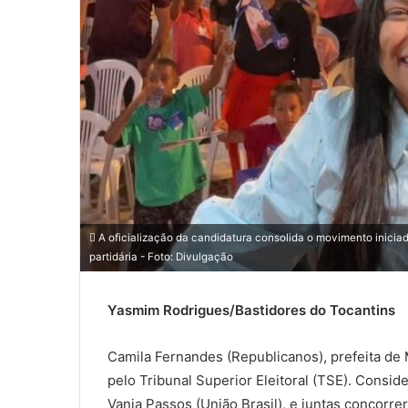
l
A oficialização da candidatura consolida o movimento inici
partidária - Foto: Divulgação
Yasmim Rodrigues/Bastidores do Tocantins
Camila Fernandes (Republicanos), prefeita de M
pelo Tribunal Superior Eleitoral (TSE). Consid
Vania Passos (União Brasil), e juntas concorr