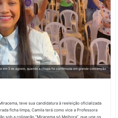
ado em 3 de agosto, quando a chapa foi confirmada em grande convenção
iracema, teve sua candidatura à reeleição oficializada
erada ficha limpa, Camila terá como vice a Professora
erão sob a coligação “Miracema só Melhora”, que une os