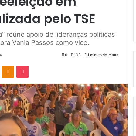
reeleição em
lizada pelo TSE
 reúne apoio de lideranças políticas
ora Vania Passos como vice.
4
0
103
1 minuto de leitura
VK
OK
Pocket