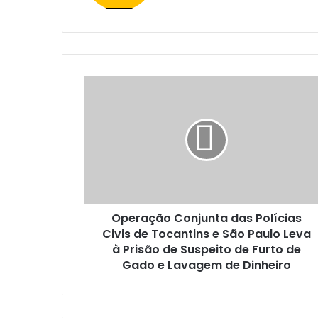
e
b
s
i
t
e
Operação Conjunta das Polícias
Civis de Tocantins e São Paulo Leva
à Prisão de Suspeito de Furto de
Gado e Lavagem de Dinheiro