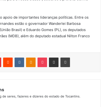
 apoio de importantes lideranças políticas. Entre os
ernandes estão o governador Wanderlei Barbosa
(União Brasil) e Eduardo Gomes (PL), os deputados
arães (MDB), além do deputado estadual Nilton Franco
Pinterest
Reddit
VK
OK
Pocket
Compartilhar via e-mail
Imprimir
ns
g de seres, fazeres e dizeres do estado de Tocantins.