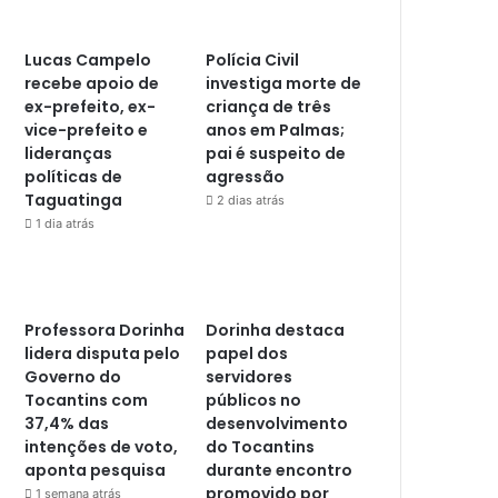
Lucas Campelo
Polícia Civil
recebe apoio de
investiga morte de
ex-prefeito, ex-
criança de três
vice-prefeito e
anos em Palmas;
lideranças
pai é suspeito de
políticas de
agressão
Taguatinga
2 dias atrás
1 dia atrás
Professora Dorinha
Dorinha destaca
lidera disputa pelo
papel dos
Governo do
servidores
Tocantins com
públicos no
37,4% das
desenvolvimento
intenções de voto,
do Tocantins
aponta pesquisa
durante encontro
promovido por
1 semana atrás