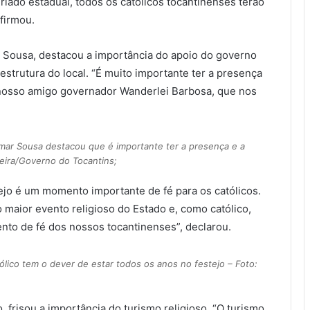
riado estadual, todos os católicos tocantinenses terão
firmou.
r Sousa, destacou a importância do apoio do governo
aestrutura do local. “É muito importante ter a presença
 nosso amigo governador Wanderlei Barbosa, que nos
mar Sousa destacou que é importante ter a presença e a
ieira/Governo do Tocantins;
ejo é um momento importante de fé para os católicos.
 maior evento religioso do Estado e, como católico,
nto de fé dos nossos tocantinenses”, declarou.
lico tem o dever de estar todos os anos no festejo – Foto:
, frisou a importância do turismo religioso. “O turismo