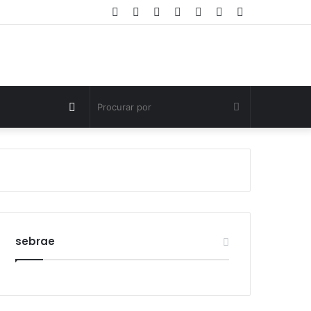
Facebook
Twitter
YouTube
Instagram
Entrar
Artigo
Barra
aleatório
Lateral
Switch
Procurar
skin
por
sebrae