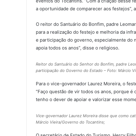
eventos do Tocantins. “Com a criação desse fe
a oportunidade de comparecer aos festejos”, a
O reitor do Santuário do Bonfim, padre Leoma
para a realização do festejo e melhoria da infr
e participação do governo, especialmente do
apoia todos os anos”, disse o religioso.
Reitor do Santuário do Senhor do Bonfim, padre Leo
participação do Governo do Estado – Foto: Márcio V
Para o vice-governador Laurez Moreira, o fest
“Faço questão de vir todos os anos, porque é o
tenho o dever de apoiar e valorizar esse mome
Vice-governador Laurez Moreira disse que como cató
Márcio Vieira/Governo do Tocantins;
O secretário de Estado do Turismo, Hercy Filho