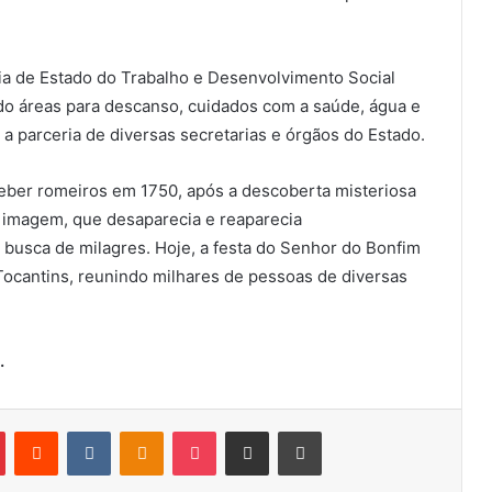
ia de Estado do Trabalho e Desenvolvimento Social
ndo áreas para descanso, cuidados com a saúde, água e
a parceria de diversas secretarias e órgãos do Estado.
eber romeiros em 1750, após a descoberta misteriosa
 imagem, que desaparecia e reaparecia
m busca de milagres. Hoje, a festa do Senhor do Bonfim
 Tocantins, reunindo milhares de pessoas de diversas
.
Pinterest
Reddit
VK
OK
Pocket
Compartilhar via e-mail
Imprimir