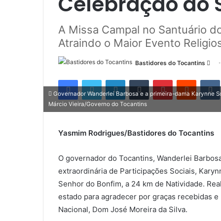
Celebração ao 
A Missa Campal no Santuário do
Atraindo o Maior Evento Religio
Bastidores do Tocantins
M
a
Facebook
Twitter
Linkedin
Tumblr
Pinterest
Reddit
n
Governador Wanderlei Barbosa e a primeira-dama Karynne Sot
d
Márcio Vieira/Governo do Tocantins
e
u
Yasmim Rodrigues/Bastidores do Tocantins
m
e
O governador do Tocantins, Wanderlei Barbos
-
m
extraordinária de Participações Sociais, Kary
a
Senhor do Bonfim, a 24 km de Natividade. Real
i
estado para agradecer por graças recebidas e r
l
Nacional, Dom José Moreira da Silva.