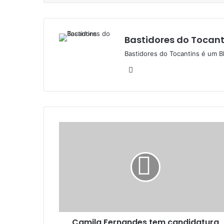
Bastidores do Tocant
Bastidores do Tocantins é um B
W
e
b
s
i
t
e
Camila Fernandes tem candidatura