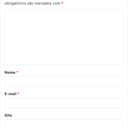
obrigatórios são marcados com
*
C
o
m
e
n
t
á
Nome
*
r
i
o
E-mail
*
*
Site