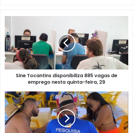
e
b
s
i
t
e
Sine Tocantins disponibiliza 885 vagas de
emprego nesta quinta-feira, 29