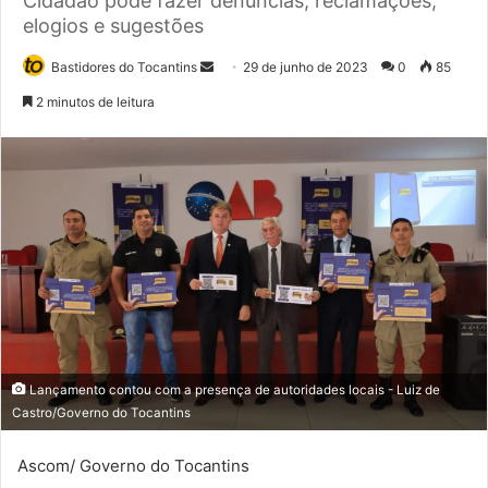
Cidadão pode fazer denúncias, reclamações,
elogios e sugestões
Bastidores do Tocantins
M
29 de junho de 2023
0
85
a
2 minutos de leitura
n
d
e
u
m
e
-
m
a
i
l
Lançamento contou com a presença de autoridades locais - Luiz de
Castro/Governo do Tocantins
Ascom/ Governo do Tocantins