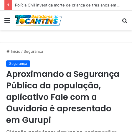
Professora Dorinha lidera disputa pelo Governo do Tocantins com 37,4% das intenções de voto, aponta pesquisa
Menu
P
p
Início
/
Segurança
Segurança
Aproximando a Segurança
Pública da população,
aplicativo Fale com a
Ouvidoria é apresentado
em Gurupi