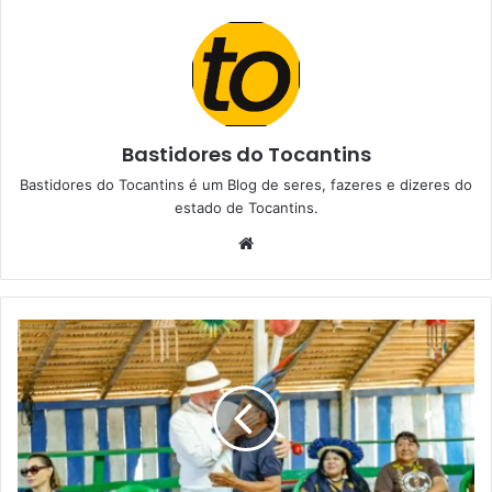
Bastidores do Tocantins
Bastidores do Tocantins é um Blog de seres, fazeres e dizeres do
estado de Tocantins.
W
e
b
s
i
t
e