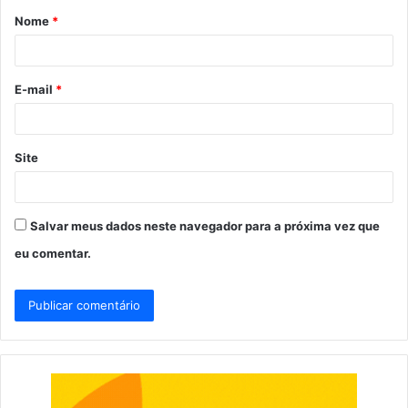
Nome
*
r
i
o
E-mail
*
*
Site
Salvar meus dados neste navegador para a próxima vez que
eu comentar.