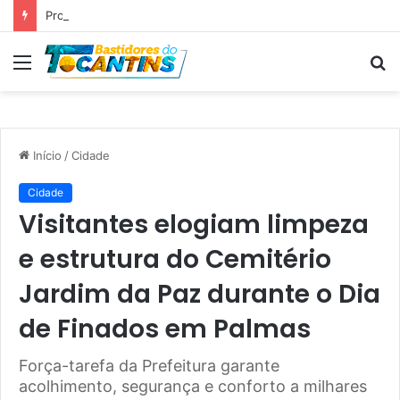
Professora Dorinha lidera disputa pelo Governo do Tocantins com 37,4% das intenções de voto, aponta pesquisa
Menu
P
p
Início
/
Cidade
Cidade
Visitantes elogiam limpeza
e estrutura do Cemitério
Jardim da Paz durante o Dia
de Finados em Palmas
Força-tarefa da Prefeitura garante
acolhimento, segurança e conforto a milhares