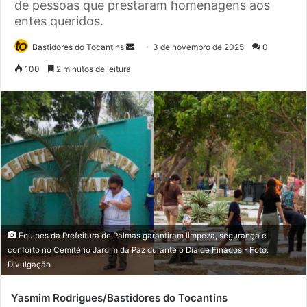
de pessoas que prestaram homenagens aos
entes queridos.
Bastidores do Tocantins
M
3 de novembro de 2025
0
a
100
2 minutos de leitura
n
d
e
u
m
e
-
m
a
i
Equipes da Prefeitura de Palmas garantiram limpeza, segurança e
l
conforto no Cemitério Jardim da Paz durante o Dia de Finados - Foto:
Divulgação
Yasmim Rodrigues/Bastidores do Tocantins