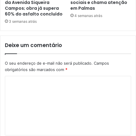
da Avenida Siqueira
sociais e chama atenção
Campos; obra já supera
em Palmas
60% do asfalto concluído
4 semanas atrás
3 semanas atrás
Deixe um comentário
O seu endereço de e-mail não será publicado.
Campos
obrigatórios são marcados com
*
C
o
m
e
n
t
á