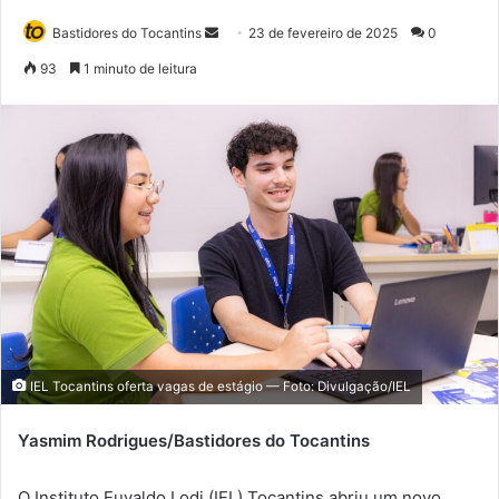
Bastidores do Tocantins
M
23 de fevereiro de 2025
0
a
93
1 minuto de leitura
n
d
e
u
m
e
-
m
a
i
l
IEL Tocantins oferta vagas de estágio — Foto: Divulgação/IEL
Yasmim Rodrigues/Bastidores do Tocantins
O Instituto Euvaldo Lodi (IEL) Tocantins abriu um novo