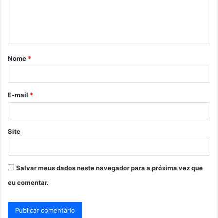
e
n
t
á
Nome
*
r
i
o
E-mail
*
*
Site
Salvar meus dados neste navegador para a próxima vez que
eu comentar.