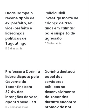
Lucas Campelo
Polícia Civil
recebe apoio de
investiga morte de
ex-prefeito, ex-
criança de três
vice-prefeito e
anos em Palmas;
lideranças
pai é suspeito de
políticas de
agressão
Taguatinga
5 dias atrás
5 dias atrás
Professora Dorinha
Dorinha destaca
lidera disputa pelo
papel dos
Governo do
servidores
Tocantins com
públicos no
37,4% das
desenvolvimento
intenções de voto,
do Tocantins
aponta pesquisa
durante encontro
promovido por
2 semanas atrás