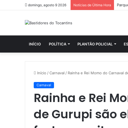
Políci
domingo, agosto 9 2026
Notícias de Última Hora
INÍCIO
POLÍTICA
PLANTÃO POLICIAL
E
Início
/
Carnaval
/
Rainha e Rei Momo do Carnaval de
Carnaval
Rainha e Rei M
de Gurupi são e