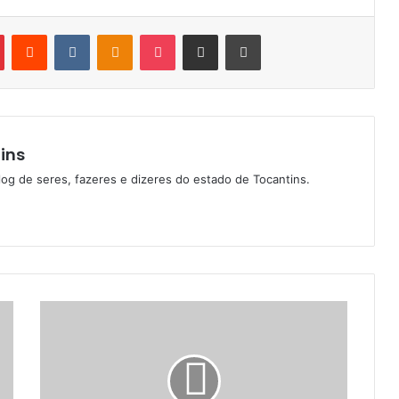
Pinterest
Reddit
VK
OK
Pocket
Compartilhar via e-mail
Imprimir
ins
log de seres, fazeres e dizeres do estado de Tocantins.