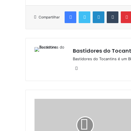
Facebook
Twitter
Linkedin
Tumblr
Compartilhar
Bastidores do Tocant
Bastidores do Tocantins é um B
W
e
b
s
i
t
e