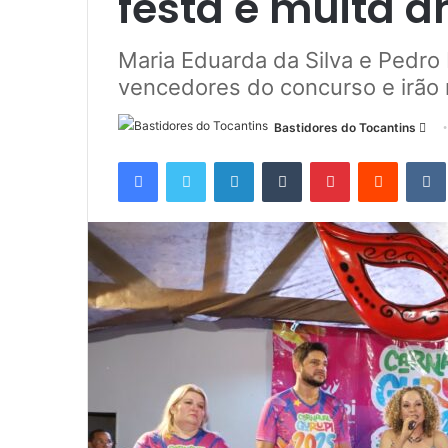
festa e muita 
Maria Eduarda da Silva e Pedro
vencedores do concurso e irão r
Bastidores do Tocantins
M
a
Facebook
Twitter
Linkedin
Tumblr
Pinterest
Reddit
n
d
e
u
m
e
-
m
a
i
l