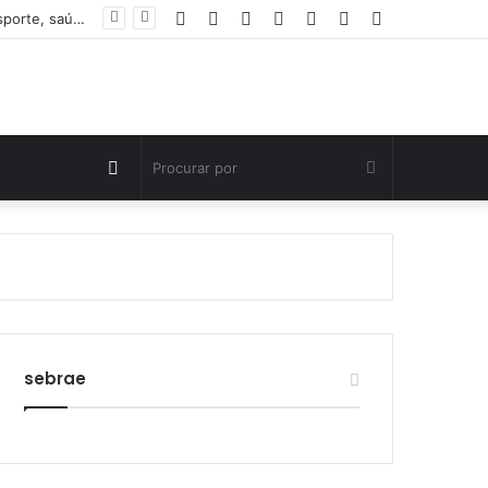
Facebook
Twitter
YouTube
Instagram
Entrar
Artigo
Barra
o de agressão
aleatório
Lateral
Switch
Procurar
skin
por
sebrae