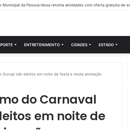
a Civil investiga morte de criança de três anos em Palmas; pai é suspeit
SPORTE
ENTRETENIMENTO
CIDADES
ESTADO
 Gurupi são eleitos em noite de festa e muita animação
omo do Carnaval
leitos em noite de