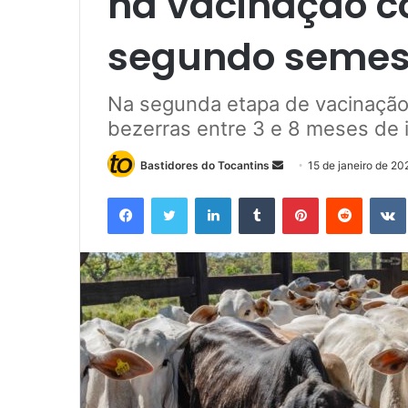
na vacinação c
segundo semes
Na segunda etapa de vacinação
bezerras entre 3 e 8 meses de 
Bastidores do Tocantins
M
15 de janeiro de 20
a
Facebook
Twitter
Linkedin
Tumblr
Pinterest
Reddit
n
d
e
u
m
e
-
m
a
i