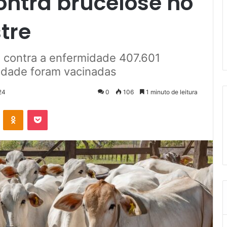
ontra brucelose no
tre
 contra a enfermidade 407.601
idade foram vacinadas
24
0
106
1 minuto de leitura
VK
OK
Pocket