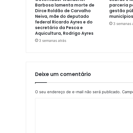
Barbosa lamenta morte de
parceria p
Dirce Roldão de Carvalho
gestão púb
Neiva, mãe do deputado
municípios
federal Ricardo Ayres e do
3 semanas 
secretário da Pesca e
Aquicultura, Rodrigo Ayres
3 semanas atrás
Deixe um comentário
O seu endereço de e-mail não será publicado.
Campo
C
o
m
e