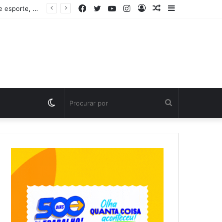
Facebook
Twitter
YouTube
Instagram
Entrar
Artigo
Barra
Parque Municipal da Pessoa Idosa retoma atividades com oferta gratuita de esporte, saúde e convivência em Palmas
aleatório
Lateral
Switch
Procurar
skin
por