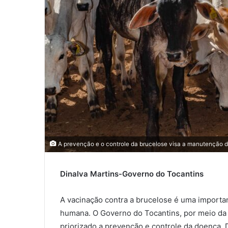
l
A prevenção e o controle da brucelose visa a manutenção
Dinalva Martins-Governo do Tocantins
A vacinação contra a brucelose é uma importa
humana. O Governo do Tocantins, por meio da
priorizado a prevenção e controle da doença