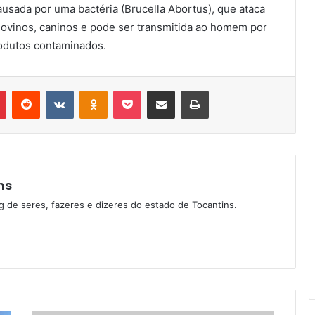
usada por uma bactéria (Brucella Abortus), que ataca
, ovinos, caninos e pode ser transmitida ao homem por
odutos contaminados.
Pinterest
Reddit
VK
OK
Pocket
Compartilhar via e-mail
Imprimir
ns
g de seres, fazeres e dizeres do estado de Tocantins.