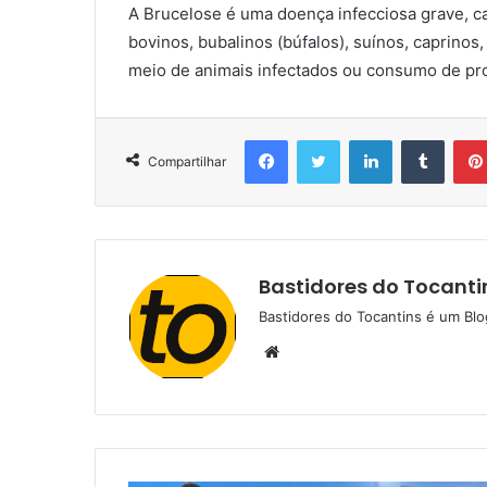
A Brucelose é uma doença infecciosa grave, ca
bovinos, bubalinos (búfalos), suínos, caprinos
meio de animais infectados ou consumo de pr
Facebook
Twitter
Linkedin
Tumblr
Compartilhar
Bastidores do Tocanti
Bastidores do Tocantins é um Blo
W
e
b
s
i
t