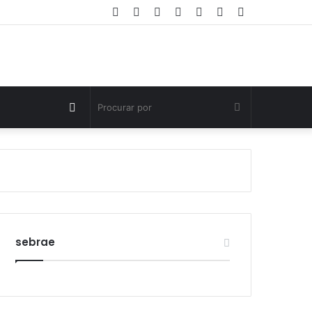
Facebook
Twitter
YouTube
Instagram
Entrar
Artigo
Barra
aleatório
Lateral
Switch
Procurar
skin
por
sebrae