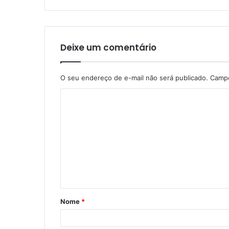
Deixe um comentário
O seu endereço de e-mail não será publicado.
Campo
C
o
m
e
n
t
á
Nome
*
r
i