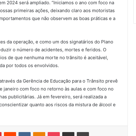
 em 2024 será ampliado. “Iniciamos o ano com foco na
ssas primeiras ações, deixando claro aos motoristas
omportamentos que não observem as boas práticas e a
tes da operação, e como um dos signatários do Plano
duzir o número de acidentes, mortes e feridos. O
os de que nenhuma morte no trânsito é aceitável,
a por todos os envolvidos.
através da Gerência de Educação para o Trânsito prevê
de janeiro com foco no retorno às aulas e com foco no
 publicitárias. Já em fevereiro, será realizada a
onscientizar quanto aos riscos da mistura de álcool e
Pinterest
Reddit
VK
OK
Pocket
Compartilhar via e-mail
Imprimir