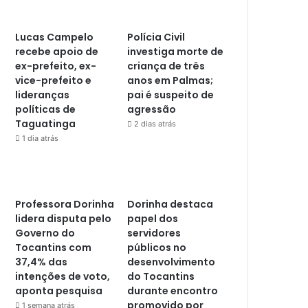
Lucas Campelo
Polícia Civil
recebe apoio de
investiga morte de
ex-prefeito, ex-
criança de três
vice-prefeito e
anos em Palmas;
lideranças
pai é suspeito de
políticas de
agressão
Taguatinga
2 dias atrás
1 dia atrás
Professora Dorinha
Dorinha destaca
lidera disputa pelo
papel dos
Governo do
servidores
Tocantins com
públicos no
37,4% das
desenvolvimento
intenções de voto,
do Tocantins
aponta pesquisa
durante encontro
promovido por
1 semana atrás