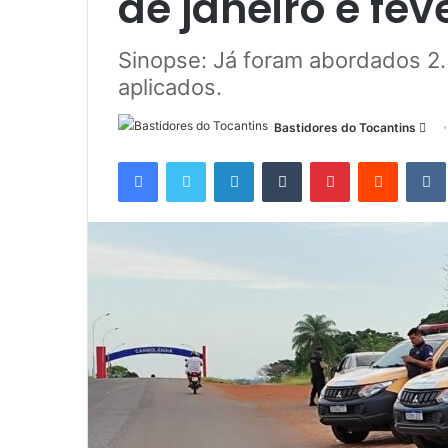
de janeiro e fev
Sinopse: Já foram abordados 2.
aplicados.
Bastidores do Tocantins
M
a
Facebook
Twitter
Linkedin
Tumblr
Pinterest
Reddit
n
d
e
u
m
e
-
m
a
i
l