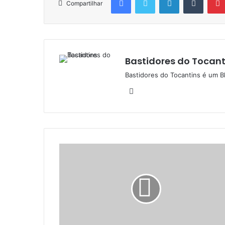
Compartilhar
Bastidores do Tocant
Bastidores do Tocantins é um B
W
e
b
s
i
t
e