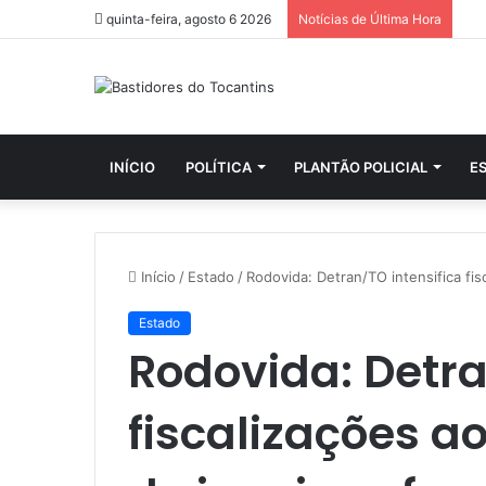
quinta-feira, agosto 6 2026
Notícias de Última Hora
INÍCIO
POLÍTICA
PLANTÃO POLICIAL
E
Início
/
Estado
/
Rodovida: Detran/TO intensifica fi
Estado
Rodovida: Detra
fiscalizações a