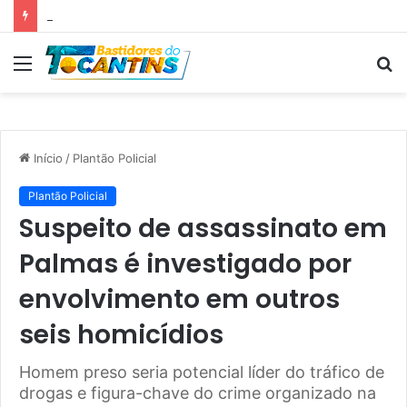
Professora Dorinha lidera disputa pelo Governo do Tocantins com 37,4% das intenções de voto, aponta pesquisa
Menu
P
p
Início
/
Plantão Policial
Plantão Policial
Suspeito de assassinato em
Palmas é investigado por
envolvimento em outros
seis homicídios
Homem preso seria potencial líder do tráfico de
drogas e figura-chave do crime organizado na