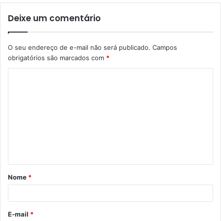
Deixe um comentário
O seu endereço de e-mail não será publicado.
Campos
obrigatórios são marcados com
*
C
o
m
e
n
t
á
Nome
*
r
i
o
E-mail
*