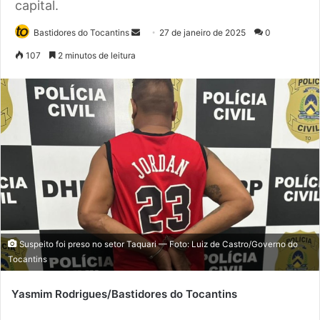
capital.
Bastidores do Tocantins
M
27 de janeiro de 2025
0
a
107
2 minutos de leitura
n
d
e
u
m
e
-
m
a
i
l
Suspeito foi preso no setor Taquari — Foto: Luiz de Castro/Governo do
Tocantins
Yasmim Rodrigues/Bastidores do Tocantins