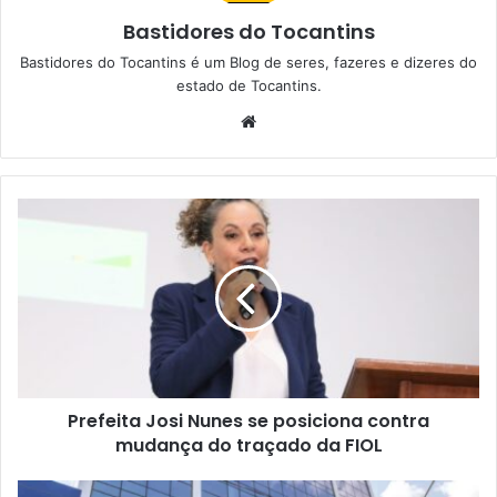
Bastidores do Tocantins
Bastidores do Tocantins é um Blog de seres, fazeres e dizeres do
estado de Tocantins.
W
e
b
s
i
t
e
Prefeita Josi Nunes se posiciona contra
mudança do traçado da FIOL