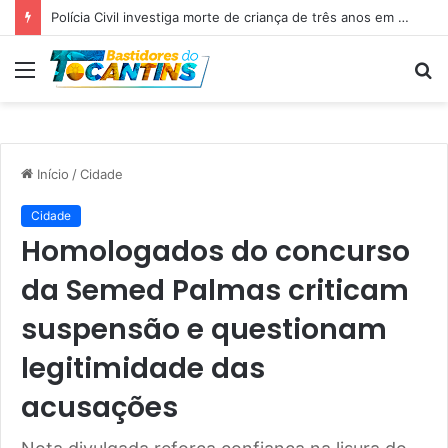
Professora Dorinha lidera disputa pelo Governo do Tocantins com 37,4% das intenções de voto, aponta pesquisa
Menu
P
p
Início
/
Cidade
Cidade
Homologados do concurso
da Semed Palmas criticam
suspensão e questionam
legitimidade das
acusações