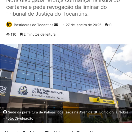
Nota divulgada reforça confiança na lisura do
certame e pede revogação da liminar do
Tribunal de Justiça do Tocantins.
Bastidores do Tocantins
M
27 de janeiro de 2025
0
a
110
2 minutos de leitura
n
d
e
u
m
e
-
m
a
i
l
Sede da prefeitura de Palmas localizada na Avenida JK, Edifício Via Nobre
- Foto: Divulgação