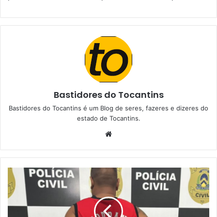
Bastidores do Tocantins
Bastidores do Tocantins é um Blog de seres, fazeres e dizeres do
estado de Tocantins.
W
e
b
s
i
t
e