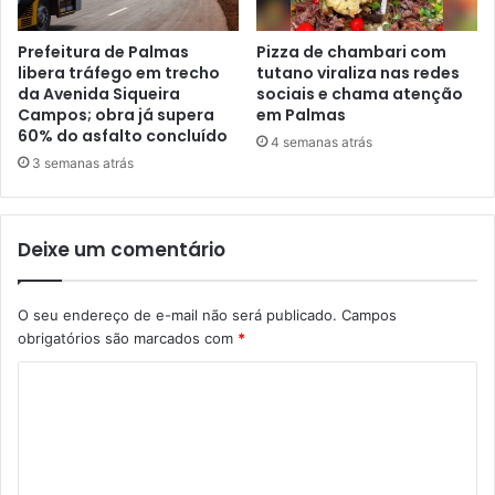
Prefeitura de Palmas
Pizza de chambari com
libera tráfego em trecho
tutano viraliza nas redes
da Avenida Siqueira
sociais e chama atenção
Campos; obra já supera
em Palmas
60% do asfalto concluído
4 semanas atrás
3 semanas atrás
Deixe um comentário
O seu endereço de e-mail não será publicado.
Campos
obrigatórios são marcados com
*
C
o
m
e