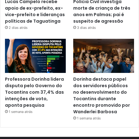
Lucas Campelo recebe
Polícia Civil investiga
apoio de ex-prefeito, ex-
morte de criança de três
vice-prefeito e lideranças
anos em Palmas; pai é
políticas de Taguatinga
suspeito de agressão
2 dias atrás
3 dias atrás
Professora Dorinha lidera
Dorinha destaca papel
disputa pelo Governo do
dos servidores públicos
Tocantins com 37,4% das
no desenvolvimento do
intenções de voto,
Tocantins durante
aponta pesquisa
encontro promovido por
Wanderlei Barbosa
1 semana atrás
1 semana atrás