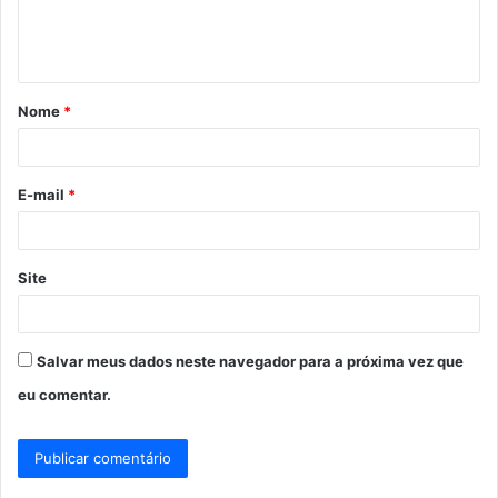
n
t
á
Nome
*
r
i
o
E-mail
*
*
Site
Salvar meus dados neste navegador para a próxima vez que
eu comentar.