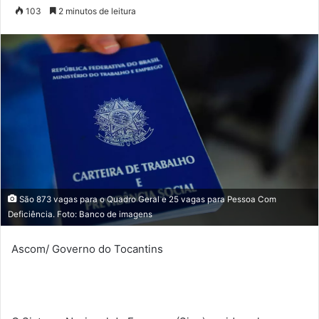
a
103
2 minutos de leitura
n
d
e
u
m
e
-
m
a
i
l
São 873 vagas para o Quadro Geral e 25 vagas para Pessoa Com
Deficiência. Foto: Banco de imagens
Ascom/ Governo do Tocantins