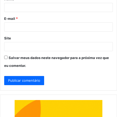
r
i
o
E-mail
*
*
Site
Salvar meus dados neste navegador para a próxima vez que
eu comentar.