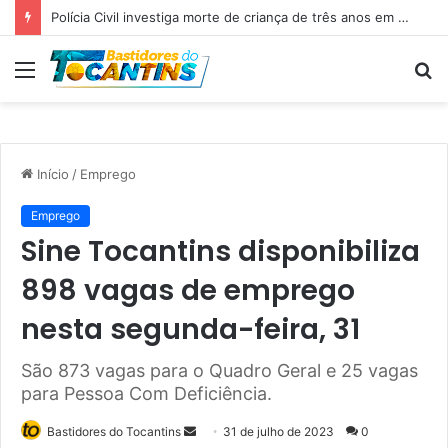
Professora Dorinha lidera disputa pelo Governo do Tocantins com 37,4% das intenções de voto, aponta pesquisa
Menu
P
p
Início
/
Emprego
Emprego
Sine Tocantins disponibiliza
898 vagas de emprego
nesta segunda-feira, 31
São 873 vagas para o Quadro Geral e 25 vagas
para Pessoa Com Deficiência.
Bastidores do Tocantins
M
31 de julho de 2023
0