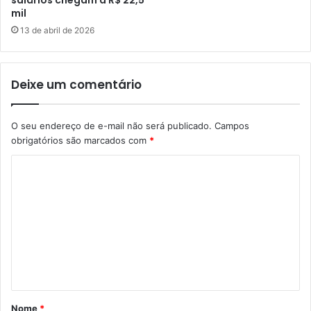
salários chegam a R$ 22,5
mil
13 de abril de 2026
Deixe um comentário
O seu endereço de e-mail não será publicado.
Campos
obrigatórios são marcados com
*
C
o
m
e
n
t
á
Nome
*