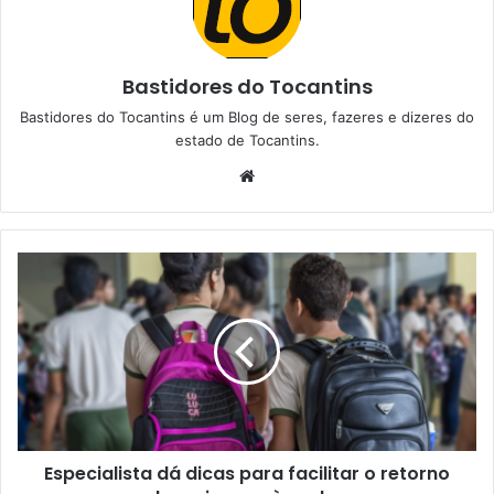
Bastidores do Tocantins
Bastidores do Tocantins é um Blog de seres, fazeres e dizeres do
estado de Tocantins.
W
e
b
s
i
t
e
Especialista dá dicas para facilitar o retorno