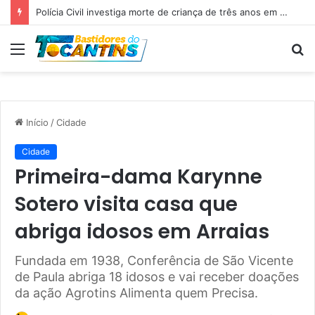
Professora Dorinha lidera disputa pelo Governo do Tocantins com 37,4% das intenções de voto, aponta pesquisa
Menu
P
p
Início
/
Cidade
Cidade
Primeira-dama Karynne
Sotero visita casa que
abriga idosos em Arraias
Fundada em 1938, Conferência de São Vicente
de Paula abriga 18 idosos e vai receber doações
da ação Agrotins Alimenta quem Precisa.