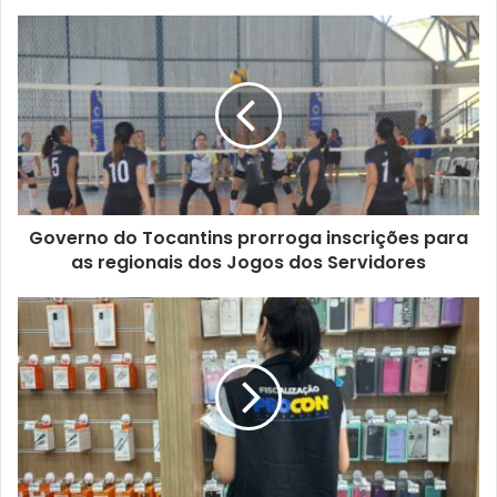
s
i
t
e
Governo do Tocantins prorroga inscrições para
as regionais dos Jogos dos Servidores