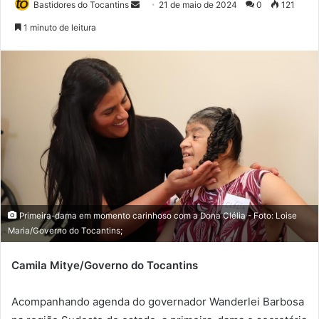
Bastidores do Tocantins
M
21 de maio de 2024
0
121
a
1 minuto de leitura
n
d
e
u
m
e
-
m
a
i
l
Primeira-dama em momento carinhoso com a Dona Clélia - Foto: Loise
Maria/Governo do Tocantins;
Camila Mitye/Governo do Tocantins
Acompanhando agenda do governador Wanderlei Barbosa