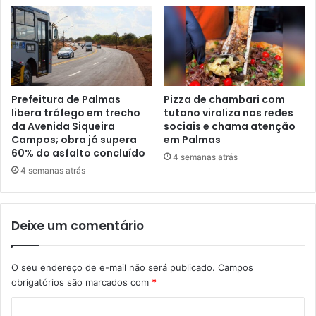
Prefeitura de Palmas
Pizza de chambari com
libera tráfego em trecho
tutano viraliza nas redes
da Avenida Siqueira
sociais e chama atenção
Campos; obra já supera
em Palmas
60% do asfalto concluído
4 semanas atrás
4 semanas atrás
Deixe um comentário
O seu endereço de e-mail não será publicado.
Campos
obrigatórios são marcados com
*
C