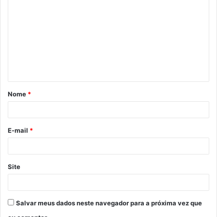
o
m
e
n
t
á
Nome
*
r
i
o
E-mail
*
*
Site
Salvar meus dados neste navegador para a próxima vez que