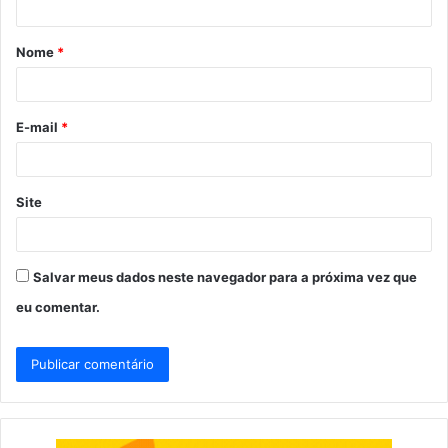
á
Nome
*
r
i
o
E-mail
*
*
Site
Salvar meus dados neste navegador para a próxima vez que
eu comentar.