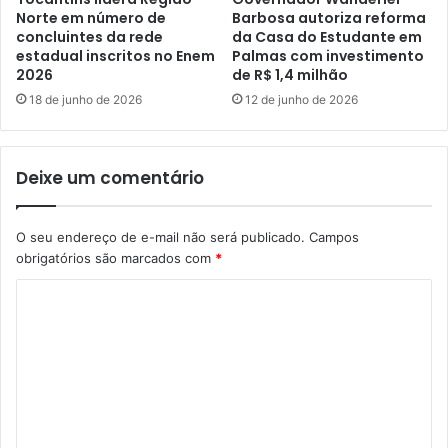
Norte em número de
Barbosa autoriza reforma
concluintes da rede
da Casa do Estudante em
estadual inscritos no Enem
Palmas com investimento
2026
de R$ 1,4 milhão
18 de junho de 2026
12 de junho de 2026
Deixe um comentário
O seu endereço de e-mail não será publicado.
Campos
obrigatórios são marcados com
*
C
o
m
e
n
t