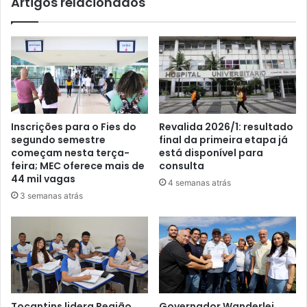
Artigos relacionados
Inscrições para o Fies do
Revalida 2026/1: resultado
segundo semestre
final da primeira etapa já
começam nesta terça-
está disponível para
feira; MEC oferece mais de
consulta
44 mil vagas
4 semanas atrás
3 semanas atrás
Tocantins lidera Região
Governador Wanderlei