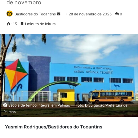
de novembro
Bastidores do Tocantins
M
28 de novembro de 2025
0
a
115
1 minuto de leitura
n
d
e
u
m
e
-
m
a
i
l
Escola de tempo integral em Palmas — Foto: Divulgação/Prefeitura de
Palmas
Yasmim Rodrigues/Bastidores do Tocantins