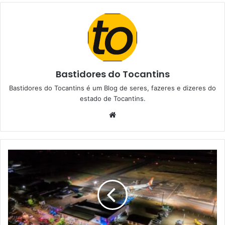
Bastidores do Tocantins
Bastidores do Tocantins é um Blog de seres, fazeres e dizeres do
estado de Tocantins.
W
e
b
s
i
t
e