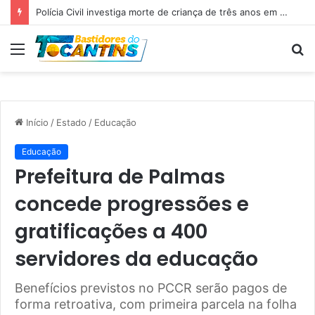
Polícia Civil investiga morte de criança de três anos em Palmas; pai é suspeito de agressão
Menu
P
p
Início
/
Estado
/
Educação
Educação
Prefeitura de Palmas
concede progressões e
gratificações a 400
servidores da educação
Benefícios previstos no PCCR serão pagos de
forma retroativa, com primeira parcela na folha