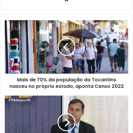
e
b
s
i
t
e
Mais de 70% da população do Tocantins
nasceu no próprio estado, aponta Censo 2022