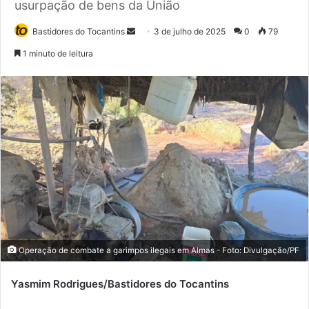
usurpação de bens da União
Bastidores do Tocantins
M
3 de julho de 2025
0
79
a
1 minuto de leitura
n
d
e
u
m
e
-
m
a
i
l
Operação de combate a garimpos ilegais em Almas - Foto: Divulgação/PF
Yasmim Rodrigues/Bastidores do Tocantins