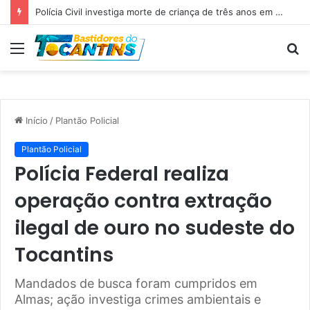
Polícia Civil investiga morte de criança de três anos em Palmas; pai é suspeito de agressão
Menu
P
p
Início
/
Plantão Policial
Plantão Policial
Polícia Federal realiza
operação contra extração
ilegal de ouro no sudeste do
Tocantins
Mandados de busca foram cumpridos em
Almas; ação investiga crimes ambientais e