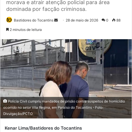
morava e atrair atenção policial para área
dominada por facção criminosa.
Bastidores do Tocantins
M
28 de maio de 2026
0
88
a
2 minutos de leitura
n
d
e
u
m
e
-
m
a
i
Polícia Civil cumpriu mandados de prisão contra suspeitos de homicídio
l
ocorrido no setor Vila Regina, em Paraíso do Tocantins - Foto:
Divulgação/PCTO
Kenar Lima/Bastidores do Tocantins