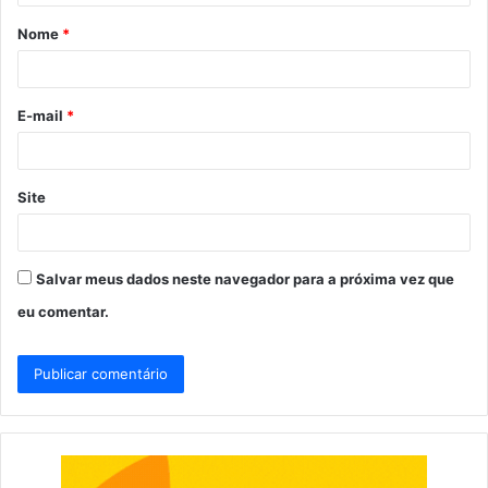
á
Nome
*
r
i
o
E-mail
*
*
Site
Salvar meus dados neste navegador para a próxima vez que
eu comentar.