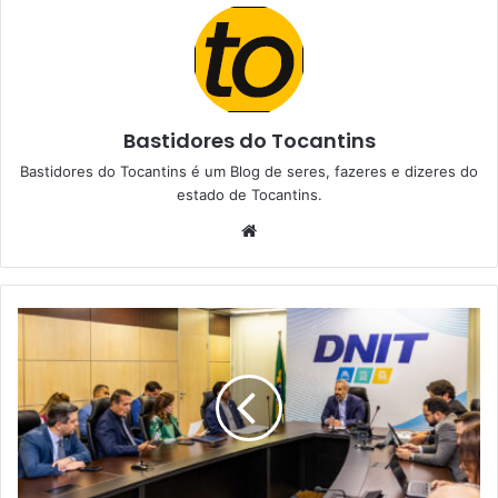
Bastidores do Tocantins
Bastidores do Tocantins é um Blog de seres, fazeres e dizeres do
estado de Tocantins.
W
e
b
s
i
t
e