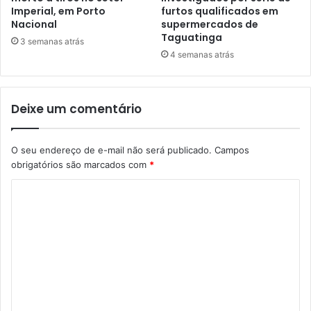
Imperial, em Porto
furtos qualificados em
Nacional
supermercados de
Taguatinga
3 semanas atrás
4 semanas atrás
Deixe um comentário
O seu endereço de e-mail não será publicado.
Campos
obrigatórios são marcados com
*
C
o
m
e
n
t