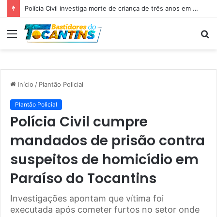
Polícia Civil investiga morte de criança de três anos em Palmas; pai é suspeito de agressão
Menu
P
p
Início
/
Plantão Policial
Plantão Policial
Polícia Civil cumpre
mandados de prisão contra
suspeitos de homicídio em
Paraíso do Tocantins
Investigações apontam que vítima foi
executada após cometer furtos no setor onde