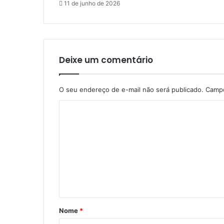
11 de junho de 2026
Deixe um comentário
O seu endereço de e-mail não será publicado.
Campo
C
o
m
e
n
t
á
Nome
*
r