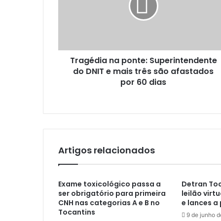
Tragédia na ponte: Superintendente
do DNIT e mais três são afastados
por 60 dias
Artigos relacionados
Exame toxicológico passa a
Detran Toc
ser obrigatório para primeira
leilão virt
CNH nas categorias A e B no
e lances a 
Tocantins
9 de junho 