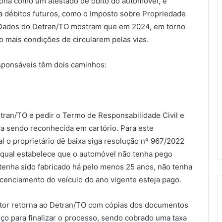
iona como um atestado de óbito do automóvel, é
ba débitos futuros, como o Imposto sobre Propriedade
. Dados do Detran/TO mostram que em 2024, em torno
o mais condições de circularem pelas vias.
esponsáveis têm dois caminhos:
Detran/TO e pedir o Termo de Responsabilidade Civil e
ura sendo reconhecida em cartório. Para este
l o proprietário dê baixa siga resolução nº 967/2022
a qual estabelece que o automóvel não tenha pego
enha sido fabricado há pelo menos 25 anos, não tenha
 licenciamento do veículo do ano vigente esteja pago.
utor retorna ao Detran/TO com cópias dos documentos
ço para finalizar o processo, sendo cobrado uma taxa