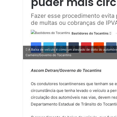
puder mais circ
Fazer esse procedimento evita
de multas ou cobranças de IPV
Bastidores do Tocantins
M
a
Facebook
Twitter
Linkedin
Tumblr
Pinterest
Reddit
n
A Baixa de veículo é como um atestado de óbito do automóvel 
d
Carneiro/Governo do Tocantins
e
u
Ascom Detran/Governo do Tocantins
m
e
Os condutores tocantinenses que tenham se en
-
m
circunstância que tenha levado o veículo a per
a
circulação dos automóveis nas vias, devem rea
i
Departamento Estadual de Trânsito do Tocanti
l