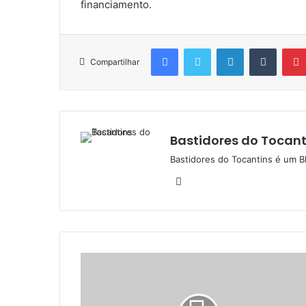
financiamento.
Facebook
Twitter
Linkedin
Tumblr
Compartilhar
Bastidores do Tocant
Bastidores do Tocantins é um B
W
e
b
s
i
t
e