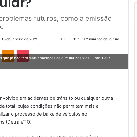
ular?
 problemas futuros, como a emissão
A.
15 de janeiro de 2025
0
117
2 minutos de leitura
VK
OK
Pocket
que já não tem mais condições de circular nas vias - Foto: Felix
volvido em acidentes de trânsito ou qualquer outra
da total, cujas condições não permitam mais a
lizar o processo de baixa de veículos no
ns (Detran/TO).