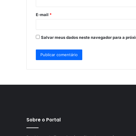
i
o
E-mail
*
*
Salvar meus dados neste navegador para a próx
Sobre o Portal