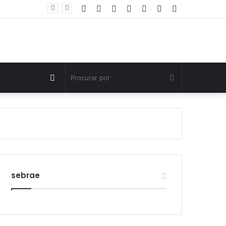
Facebook
Twitter
YouTube
Instagram
Entrar
Artigo
Barra
Polícia Civil investiga morte de criança de três anos em Palmas; pai é suspeito de agressão
aleatório
Lateral
Switch
Procurar
skin
por
sebrae