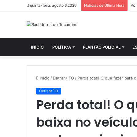
quinta-feira, agosto 6 2026
Notícias de Última Hora
INÍCIO
POLÍTICA
PLANTÃO POLICIAL
E
Início
/
Detran/ TO
/
Perda total! O que fazer para d
Detran/ TO
Perda total! O 
baixa no veícul