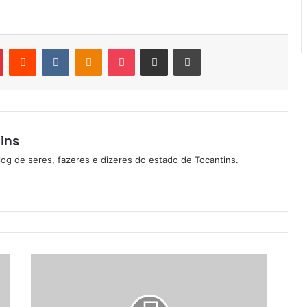
Pinterest
Reddit
VK
OK
Pocket
Compartilhar via e-mail
Imprimir
ins
log de seres, fazeres e dizeres do estado de Tocantins.