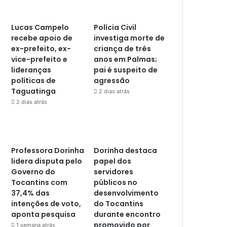
Lucas Campelo
Polícia Civil
recebe apoio de
investiga morte de
ex-prefeito, ex-
criança de três
vice-prefeito e
anos em Palmas;
lideranças
pai é suspeito de
políticas de
agressão
Taguatinga
2 dias atrás
2 dias atrás
Professora Dorinha
Dorinha destaca
lidera disputa pelo
papel dos
Governo do
servidores
Tocantins com
públicos no
37,4% das
desenvolvimento
intenções de voto,
do Tocantins
aponta pesquisa
durante encontro
promovido por
1 semana atrás