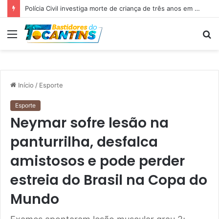
Polícia Civil investiga morte de criança de três anos em Palmas; pai é suspeito de agressão
Menu
P
p
Início
/
Esporte
Esporte
Neymar sofre lesão na
panturrilha, desfalca
amistosos e pode perder
estreia do Brasil na Copa do
Mundo