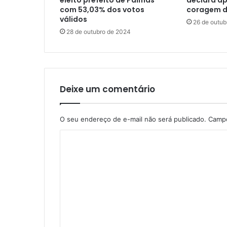
com 53,03% dos votos
coragem d
válidos
26 de outub
28 de outubro de 2024
Deixe um comentário
O seu endereço de e-mail não será publicado.
Campo
C
o
m
e
n
t