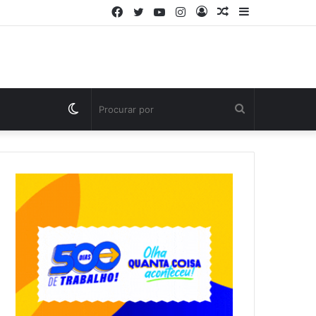
Facebook
Twitter
YouTube
Instagram
Entrar
Artigo
Barra
aleatório
Lateral
Switch
Procurar
skin
por