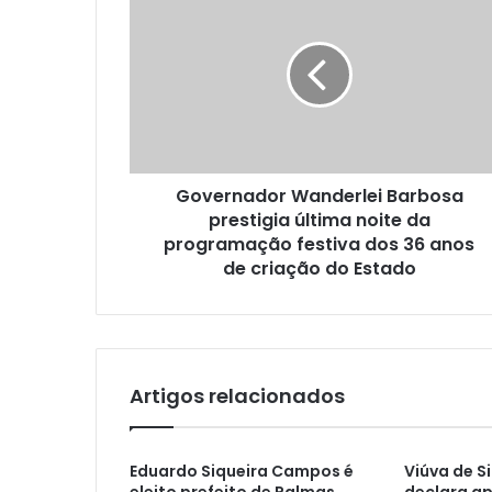
e
Governador Wanderlei Barbosa
prestigia última noite da
programação festiva dos 36 anos
de criação do Estado
Artigos relacionados
Eduardo Siqueira Campos é
Viúva de 
eleito prefeito de Palmas
declara ap