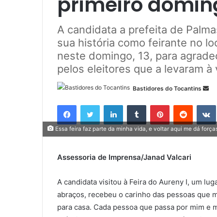
primeiro doming
A candidata a prefeita de Palmas
sua história como feirante no lo
neste domingo, 13, para agrade
pelos eleitores que a levaram à v
Bastidores do Tocantins
M
a
Facebook
Twitter
Linkedin
Tumblr
Pinterest
Reddit
n
d
Essa feira faz parte da minha vida, e voltar aqui me dá forç
e
u
Assessoria de Imprensa/Janad Valcari
m
e
A candidata visitou à Feira do Aureny I, um lug
-
m
abraços, recebeu o carinho das pessoas que m
a
para casa. Cada pessoa que passa por mim e 
i