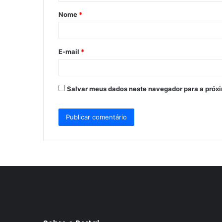
á
Nome
*
r
i
o
E-mail
*
*
Salvar meus dados neste navegador para a próx