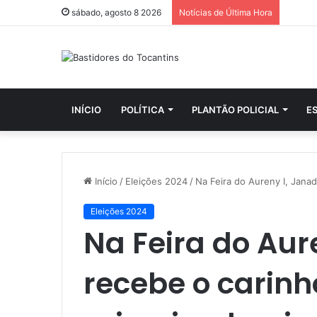
sábado, agosto 8 2026
Notícias de Última Hora
INÍCIO
POLÍTICA
PLANTÃO POLICIAL
E
Início
/
Eleições 2024
/
Na Feira do Aureny I, Jana
Eleições 2024
Na Feira do Aur
recebe o carinh