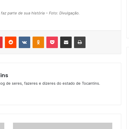
 faz parte de sua história – Foto: Divulgação.
Pinterest
Reddit
VK
OK
Pocket
Compartilhar via e-mail
Imprimir
ins
log de seres, fazeres e dizeres do estado de Tocantins.