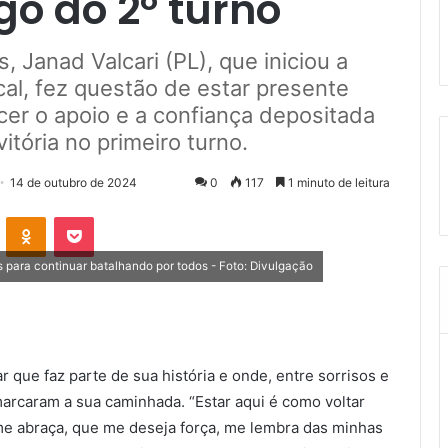
o do 2º turno
, Janad Valcari (PL), que iniciou a
cal, fez questão de estar presente
cer o apoio e a confiança depositada
itória no primeiro turno.
14 de outubro de 2024
0
117
1 minuto de leitura
VK
OK
Pocket
as para continuar batalhando por todos - Foto: Divulgação
ar que faz parte de sua história e onde, entre sorrisos e
arcaram a sua caminhada. “Estar aqui é como voltar
me abraça, que me deseja força, me lembra das minhas