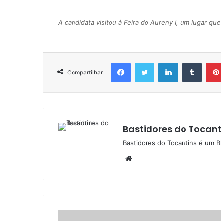
A candidata visitou à Feira do Aureny I, um lugar que
Facebook
Twitter
Linkedin
Tumblr
Compartilhar
Bastidores do Tocant
Bastidores do Tocantins é um B
W
e
b
s
i
t