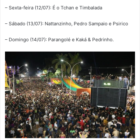
– Sexta-feira (12/07): É o Tchan e Timbalada
– Sábado (13/07): Nattanzinho, Pedro Sampaio e Psirico
– Domingo (14/07): Parangolé e Kaká & Pedrinho.