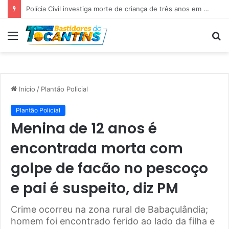
Professora Dorinha lidera disputa pelo Governo do Tocantins com 37,4% das intenções de voto, aponta pesquisa
Menu
P
p
Início
/
Plantão Policial
Plantão Policial
Menina de 12 anos é
encontrada morta com
golpe de facão no pescoço
e pai é suspeito, diz PM
Crime ocorreu na zona rural de Babaçulândia;
homem foi encontrado ferido ao lado da filha e