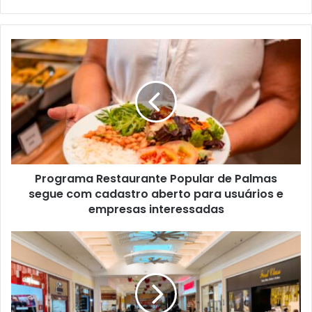
e
b
s
i
t
e
Programa Restaurante Popular de Palmas
segue com cadastro aberto para usuários e
empresas interessadas