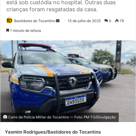
está sob custódia no hospital. Outras duas
crianças foram resgatadas da casa.
Bastidores do Tocantins
M
15 de julho de 2025
0
79
a
1 minuto de leitura
n
d
e
u
m
e
-
m
a
i
l
Carro da Polícia Militar do Tocantins — Foto: PM-TO/Divulgação
Yasmim Rodrigues/Bastidores do Tocantins