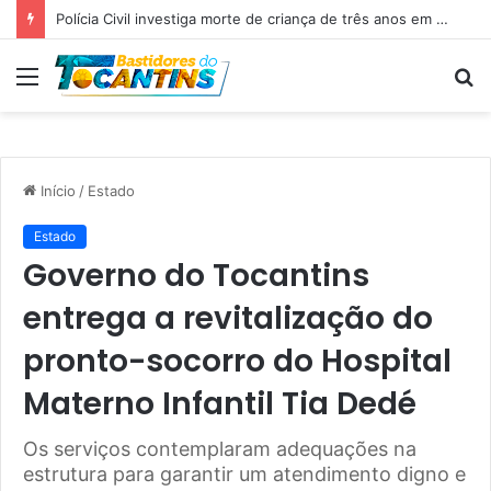
Professora Dorinha lidera disputa pelo Governo do Tocantins com 37,4% das intenções de voto, aponta pesquisa
Menu
P
p
Início
/
Estado
Estado
Governo do Tocantins
entrega a revitalização do
pronto-socorro do Hospital
Materno Infantil Tia Dedé
Os serviços contemplaram adequações na
estrutura para garantir um atendimento digno e