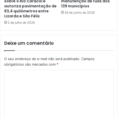
sobre o Rio Caracol e
manutenção de ruas dos
autoriza pavimentação de
139 municípios
83,4 quilômetros entre
29 de junho de 2026
Lizarda e São Félix
2 de julho de 2026
Deixe um comentário
O seu endereço de e-mail não será publicado.
Campos
obrigatórios são marcados com
*
C
o
m
e
n
t