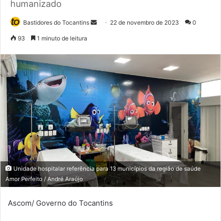
humanizado
Bastidores do Tocantins
M
22 de novembro de 2023
0
a
93
1 minuto de leitura
n
d
e
u
m
e
-
m
a
i
l
Unidade hospitalar referência para 13 municípios da região de saúde
Amor Perfeito / André Araújo
Ascom/ Governo do Tocantins