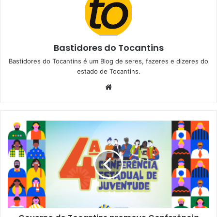
Bastidores do Tocantins
Bastidores do Tocantins é um Blog de seres, fazeres e dizeres do
estado de Tocantins.
W
e
b
s
i
t
e