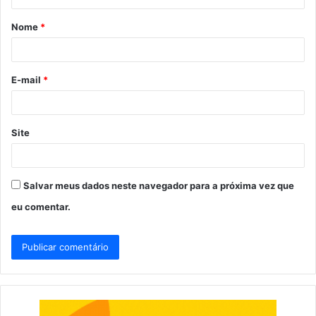
á
Nome
*
r
i
o
E-mail
*
*
Site
Salvar meus dados neste navegador para a próxima vez que
eu comentar.