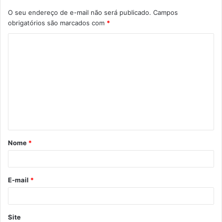
O seu endereço de e-mail não será publicado.
Campos
obrigatórios são marcados com
*
C
o
m
e
n
t
á
Nome
*
r
i
o
E-mail
*
*
Site