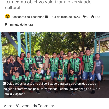
tem como objetivo valorizar a diversidade
cultural
Bastidores do Tocantins
M
4 de maio de 2023
0
138
a
1 minuto de leitura
n
d
e
u
m
e
-
m
a
i
Delegações já estão no sul do Estado para participarem dos Jogos
l
Indígenas promovidos pela Universidade Federal do Tocantins de Gurupi.
Foto: divulgação
Ascom/Governo do Tocantins