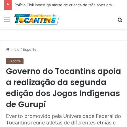
Polícia Civil investiga morte de criança de três anos em Palmas; pai é suspeito de agressão
Menu
P
p
Início
/
Esporte
Esporte
Governo do Tocantins apoia
a realização da segunda
edição dos Jogos Indígenas
de Gurupi
Evento promovido pela Universidade Federal do
Tocantins reúne atletas de diferentes etnias e