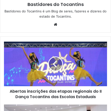
Bastidores do Tocantins
Bastidores do Tocantins é um Blog de seres, fazeres e dizeres do
estado de Tocantins.
W
e
b
s
i
t
e
Abertas inscrições das etapas regionais do II
Dança Tocantins das Escolas Estaduais