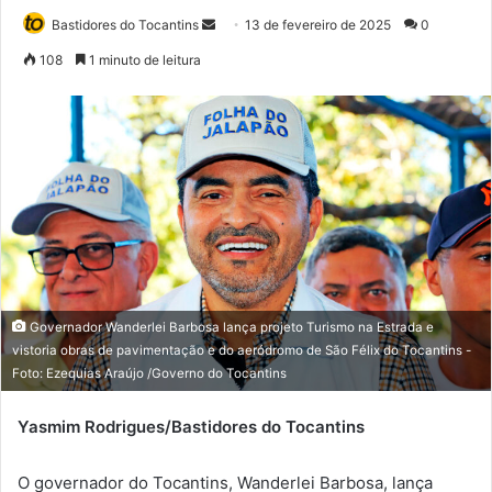
Bastidores do Tocantins
M
13 de fevereiro de 2025
0
a
108
1 minuto de leitura
n
d
e
u
m
e
-
m
a
i
Governador Wanderlei Barbosa lança projeto Turismo na Estrada e
l
vistoria obras de pavimentação e do aeródromo de São Félix do Tocantins -
Foto: Ezequias Araújo /Governo do Tocantins
Yasmim Rodrigues/Bastidores do Tocantins
O governador do Tocantins, Wanderlei Barbosa, lança