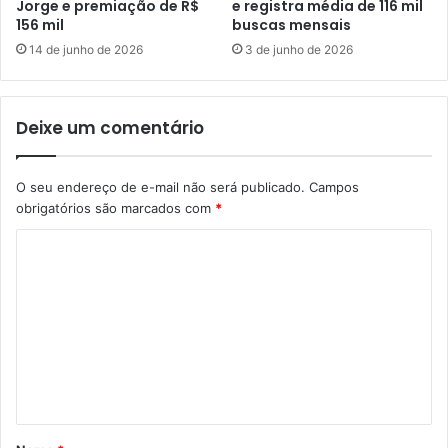
Jorge e premiação de R$
e registra média de 116 mil
156 mil
buscas mensais
14 de junho de 2026
3 de junho de 2026
Deixe um comentário
O seu endereço de e-mail não será publicado.
Campos
obrigatórios são marcados com
*
C
o
m
e
n
t
á