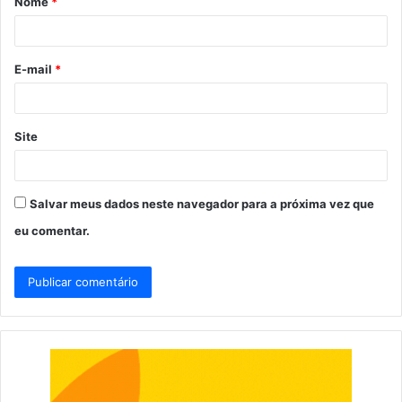
Nome
*
r
i
o
E-mail
*
*
Site
Salvar meus dados neste navegador para a próxima vez que
eu comentar.