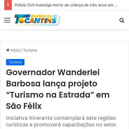
Polícia Civil investiga morte de criança de três anos em Palmas; pai é suspeito de agressão
Menu
P
p
Início
/
Turismo
Turismo
Governador Wanderlei
Barbosa lança projeto
“Turismo na Estrada” em
São Félix
Iniciativa itinerante contemplará sete regiões
turísticas e promoverá capacitações no setor.