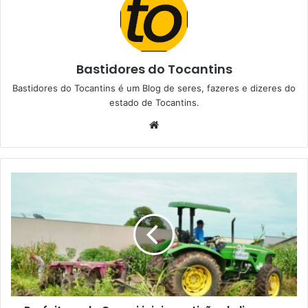
Bastidores do Tocantins
Bastidores do Tocantins é um Blog de seres, fazeres e dizeres do
estado de Tocantins.
W
e
b
s
i
t
e