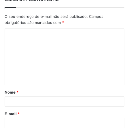
O seu endereço de e-mail não será publicado.
Campos
obrigatórios são marcados com
*
C
o
m
e
n
t
á
Nome
*
r
i
o
E-mail
*
*