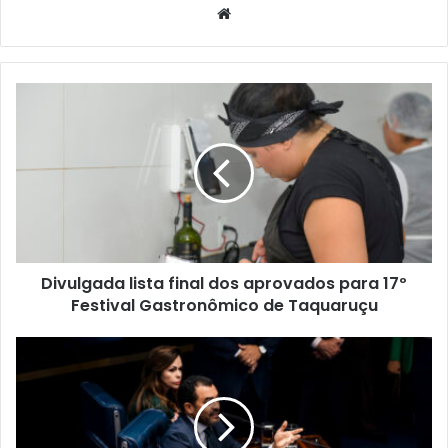
W
e
b
s
i
t
e
Divulgada lista final dos aprovados para 17º
Festival Gastronômico de Taquaruçu