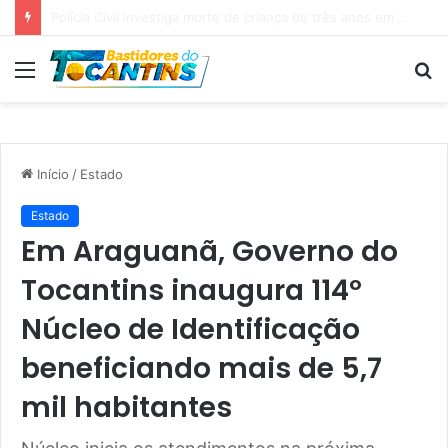
Professora Dorinha lidera disputa pelo Governo do Tocantins com 37,4% das intenções de voto, aponta pesquisa
Menu
P
p
Início
/
Estado
Estado
Em Araguanã, Governo do
Tocantins inaugura 114º
Núcleo de Identificação
beneficiando mais de 5,7
mil habitantes