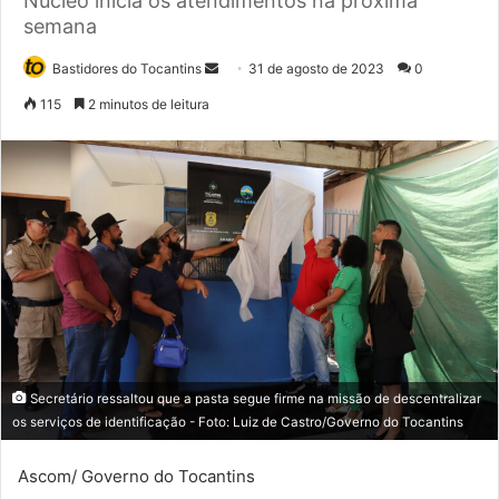
Núcleo inicia os atendimentos na próxima
semana
Bastidores do Tocantins
M
31 de agosto de 2023
0
a
115
2 minutos de leitura
n
d
e
u
m
e
-
m
a
i
l
Secretário ressaltou que a pasta segue firme na missão de descentralizar
os serviços de identificação - Foto: Luiz de Castro/Governo do Tocantins
Ascom/ Governo do Tocantins