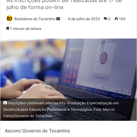
As inscrições podem ser realizadas até 17 de
julho de forma on-line
Bastidores do Tocantins
M
6 de julho de 2023
0
100
a
1 minuto de leitura
n
d
e
u
m
e
-
m
a
i
Inscrições continuam abertas Pós-Graduação Especialização em
l
Docência para Educação Profissional e Tecnológica. Foto: Marcio
Vieira/Governo do Tocantins
Ascom/ Governo do Tocantins