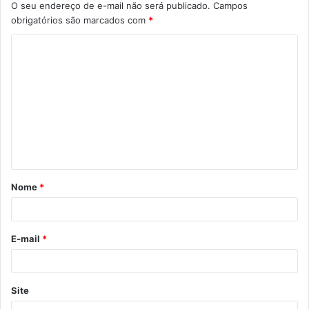
O seu endereço de e-mail não será publicado.
Campos
obrigatórios são marcados com
*
C
o
m
e
n
t
á
Nome
*
r
i
o
E-mail
*
*
Site