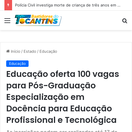
Professora Dorinha lidera disputa pelo Governo do Tocantins com 37,4% das intenções de voto, aponta pesquisa
Menu
P
p
Início
/
Estado
/
Educação
Educação
Educação oferta 100 vagas
para Pós-Graduação
Especialização em
Docência para Educação
Profissional e Tecnológica