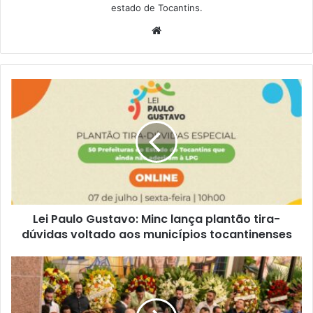
estado de Tocantins.
W
e
b
s
i
t
e
Lei Paulo Gustavo: Minc lança plantão tira-
dúvidas voltado aos municípios tocantinenses