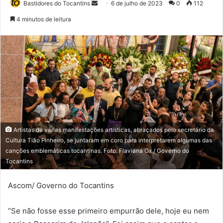
Bastidores do Tocantins
M
6 de julho de 2023
0
112
a
4 minutos de leitura
n
d
e
u
m
e
-
m
a
Artistas de várias manifestações artísticas, abraçados pelo secretário da
i
Cultura Tião Pinheiro, se juntaram em coro para interpretarem algumas das
l
canções emblemáticas tocantinas. Foto: Flaviana Ox / Governo do
Tocantins
Ascom/ Governo do Tocantins
“Se não fosse esse primeiro empurrão dele, hoje eu nem