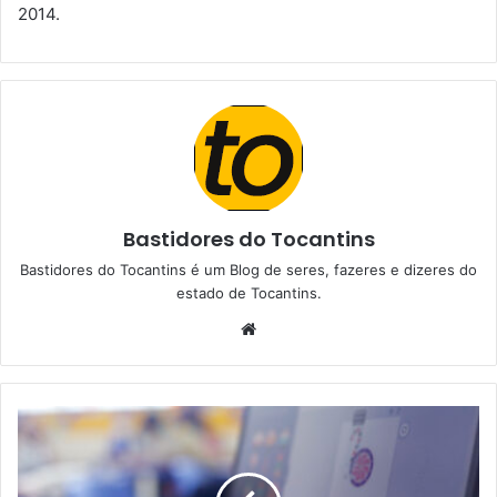
2014.
Bastidores do Tocantins
Bastidores do Tocantins é um Blog de seres, fazeres e dizeres do
estado de Tocantins.
W
e
b
s
i
t
e