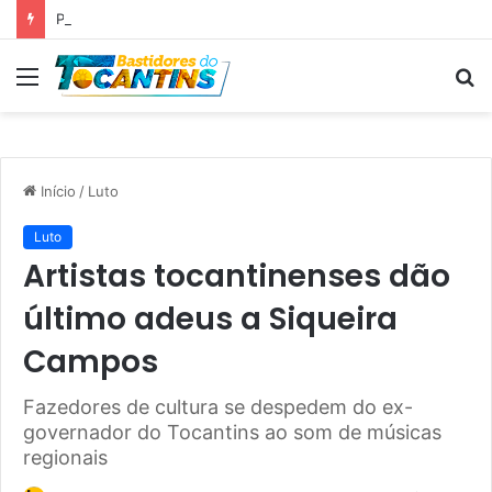
Professora Dorinha lidera disputa pelo Governo do Tocantins com 37,4% das intenções de voto, aponta pesquisa
Menu
P
p
Início
/
Luto
Luto
Artistas tocantinenses dão
último adeus a Siqueira
Campos
Fazedores de cultura se despedem do ex-
governador do Tocantins ao som de músicas
regionais