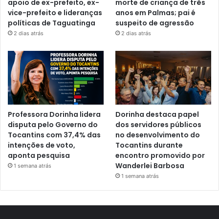
apoio de ex-prefeito, ex-
morte de criança de três
vice-prefeito e lideranças
anos em Palmas; pai é
políticas de Taguatinga
suspeito de agressão
2 dias atrás
2 dias atrás
Professora Dorinha lidera
Dorinha destaca papel
disputa pelo Governo do
dos servidores públicos
Tocantins com 37,4% das
no desenvolvimento do
intenções de voto,
Tocantins durante
aponta pesquisa
encontro promovido por
Wanderlei Barbosa
1 semana atrás
1 semana atrás