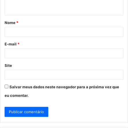
t
á
Nome
*
r
i
o
E-mail
*
*
Site
Salvar meus dados neste navegador para a próxima vez que
eu comentar.