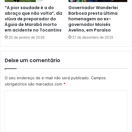
“A pior saudade é a do
Governador Wanderlei
abraço que não volta”, diz
Barbosa presta última
viúva de preparador do
homenagem ao ex-
Águia de Marabá morto
governador Moisés
em acidente no Tocantins
Avelino, em Paraíso
20 de janeiro de 2026
27 de dezembro de 2025
Deixe um comentário
O seu endereço de e-mail não será publicado.
Campos
obrigatórios são marcados com
*
C
o
m
e
n