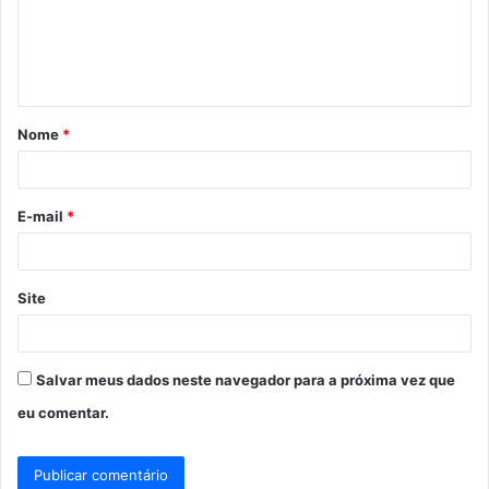
e
n
t
á
Nome
*
r
i
o
E-mail
*
*
Site
Salvar meus dados neste navegador para a próxima vez que
eu comentar.