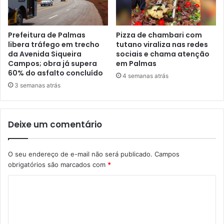
Prefeitura de Palmas
Pizza de chambari com
libera tráfego em trecho
tutano viraliza nas redes
da Avenida Siqueira
sociais e chama atenção
Campos; obra já supera
em Palmas
60% do asfalto concluído
4 semanas atrás
3 semanas atrás
Deixe um comentário
O seu endereço de e-mail não será publicado.
Campos
obrigatórios são marcados com
*
C
o
m