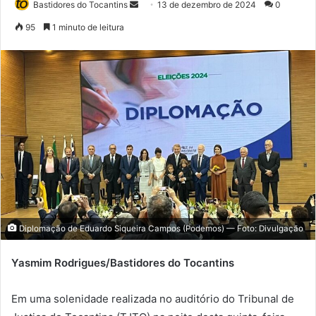
Bastidores do Tocantins
M
13 de dezembro de 2024
0
a
95
1 minuto de leitura
n
d
e
u
m
e
-
m
a
i
l
Diplomação de Eduardo Siqueira Campos (Podemos) — Foto: Divulgação
Yasmim Rodrigues/Bastidores do Tocantins
Em uma solenidade realizada no auditório do Tribunal de