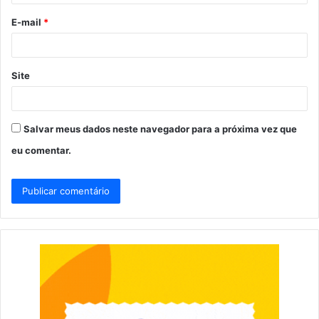
o
E-mail
*
*
Site
Salvar meus dados neste navegador para a próxima vez que
eu comentar.