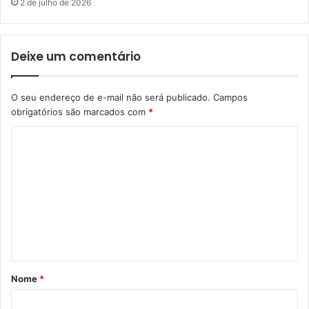
2 de julho de 2026
Deixe um comentário
O seu endereço de e-mail não será publicado.
Campos
obrigatórios são marcados com
*
C
o
m
e
n
t
á
Nome
*
r
i