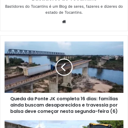
Bastidores do Tocantins é um Blog de seres, fazeres e dizeres do
estado de Tocantins.
W
e
b
s
i
t
e
Queda da Ponte JK completa 16 dias: famílias
ainda buscam desaparecidos e travessia por
balsa deve começar nesta segunda-feira (6)