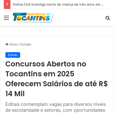
Professora Dorinha lidera disputa pelo Governo do Tocantins com 37,4% das intenções de voto, aponta pesquisa
Menu
P
p
Início
/
Estado
Estado
Concursos Abertos no
Tocantins em 2025
Oferecem Salários de até R$
14 Mil
Editais contemplam vagas para diversos níveis
de escolaridade e setores, com oportunidades