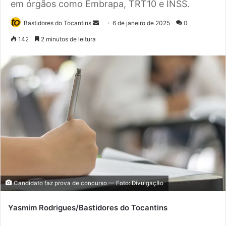
em órgãos como Embrapa, TRT10 e INSS.
Bastidores do Tocantins
M
6 de janeiro de 2025
0
a
142
2 minutos de leitura
n
d
e
u
m
e
-
m
a
i
l
Candidato faz prova de concurso — Foto: Divulgação
Yasmim Rodrigues/Bastidores do Tocantins