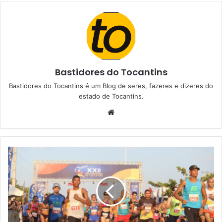
Bastidores do Tocantins
Bastidores do Tocantins é um Blog de seres, fazeres e dizeres do
estado de Tocantins.
W
e
b
s
i
t
e