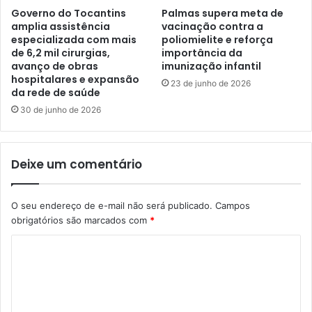
Governo do Tocantins
Palmas supera meta de
amplia assistência
vacinação contra a
especializada com mais
poliomielite e reforça
de 6,2 mil cirurgias,
importância da
avanço de obras
imunização infantil
hospitalares e expansão
23 de junho de 2026
da rede de saúde
30 de junho de 2026
Deixe um comentário
O seu endereço de e-mail não será publicado.
Campos
obrigatórios são marcados com
*
C
o
m
e