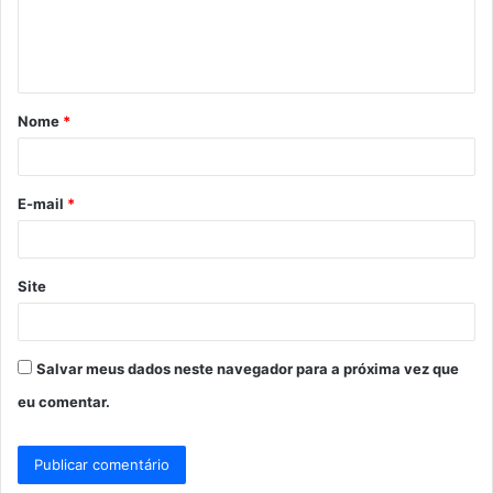
n
t
á
Nome
*
r
i
o
E-mail
*
*
Site
Salvar meus dados neste navegador para a próxima vez que
eu comentar.