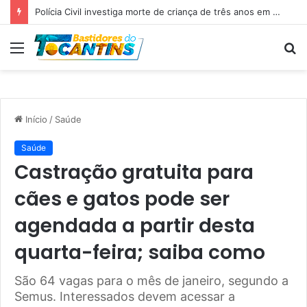
Polícia Civil investiga morte de criança de três anos em Palmas; pai é suspeito de agressão
Menu
P
p
Início
/
Saúde
Saúde
Castração gratuita para
cães e gatos pode ser
agendada a partir desta
quarta-feira; saiba como
São 64 vagas para o mês de janeiro, segundo a
Semus. Interessados devem acessar a