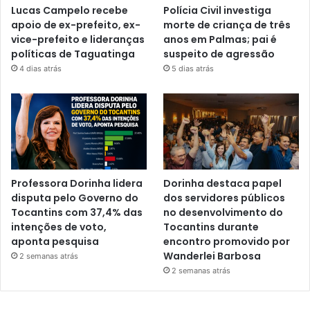
Lucas Campelo recebe
Polícia Civil investiga
apoio de ex-prefeito, ex-
morte de criança de três
vice-prefeito e lideranças
anos em Palmas; pai é
políticas de Taguatinga
suspeito de agressão
4 dias atrás
5 dias atrás
Professora Dorinha lidera
Dorinha destaca papel
disputa pelo Governo do
dos servidores públicos
Tocantins com 37,4% das
no desenvolvimento do
intenções de voto,
Tocantins durante
aponta pesquisa
encontro promovido por
Wanderlei Barbosa
2 semanas atrás
2 semanas atrás