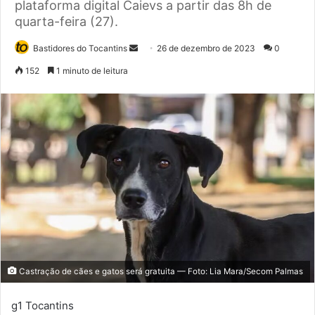
plataforma digital Caievs a partir das 8h de
quarta-feira (27).
Bastidores do Tocantins
M
26 de dezembro de 2023
0
a
152
1 minuto de leitura
n
d
e
u
m
e
-
m
a
i
l
Castração de cães e gatos será gratuita — Foto: Lia Mara/Secom Palmas
g1 Tocantins