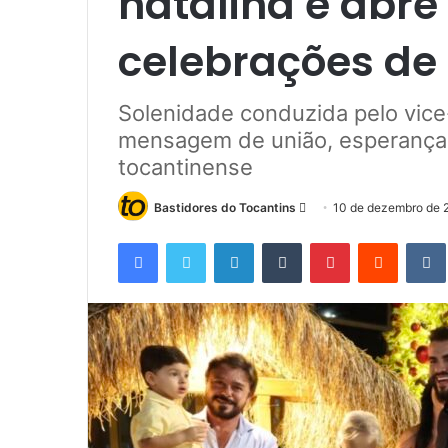
natalina e abre
celebrações de 
Solenidade conduzida pelo vice
mensagem de união, esperança e
tocantinense
Bastidores do Tocantins
M
10 de dezembro de 
a
Facebook
Twitter
Linkedin
Tumblr
Pinterest
Reddit
n
d
e
u
m
e
-
m
a