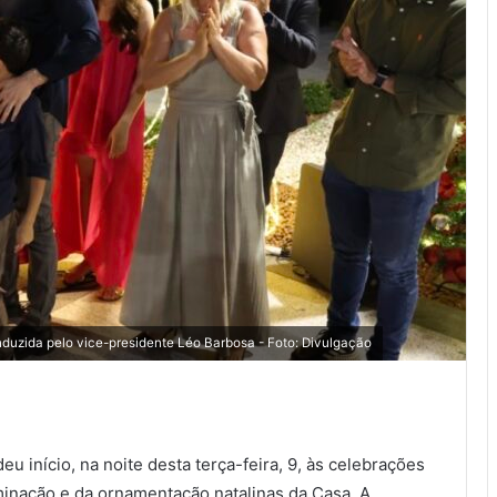
duzida pelo vice-presidente Léo Barbosa - Foto: Divulgação
eu início, na noite desta terça-feira, 9, às celebrações
uminação e da ornamentação natalinas da Casa. A