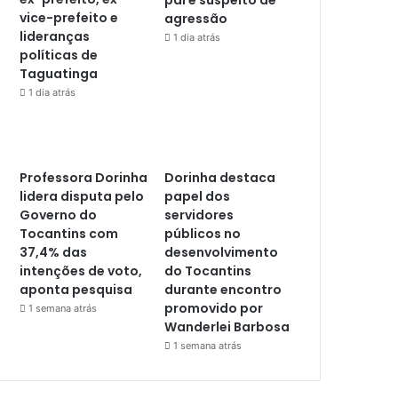
vice-prefeito e
agressão
lideranças
1 dia atrás
políticas de
Taguatinga
1 dia atrás
Professora Dorinha
Dorinha destaca
lidera disputa pelo
papel dos
Governo do
servidores
Tocantins com
públicos no
37,4% das
desenvolvimento
intenções de voto,
do Tocantins
aponta pesquisa
durante encontro
promovido por
1 semana atrás
Wanderlei Barbosa
1 semana atrás