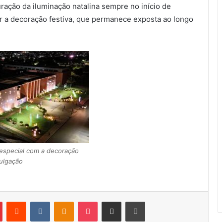
ração da iluminação natalina sempre no início de
r a decoração festiva, que permanece exposta ao longo
 especial com a decoração
vulgação
Pinterest
Reddit
VK
OK
Pocket
Compartilhar via e-mail
Imprimir