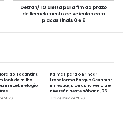
Detran/TO alerta para fim do prazo
de licenciamento de veículos com
placas finais 0 e 9
dora do Tocantins
Palmas para o Brincar
om look de milho
transforma Parque Cesamar
a e recebe elogio
em espaço de convivência e
ires
diversão neste sábado, 23
 de 2026
21 de maio de 2026