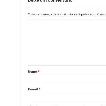
Deixe um comentário
O seu endereço de e-mail não será publicado.
Campo
C
o
m
e
n
t
á
Nome
*
r
i
o
E-mail
*
*