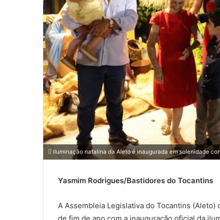
i
l
Iluminação natalina da Aleto é inaugurada em solenidade con
Yasmim Rodrigues/Bastidores do Tocantins
A Assembleia Legislativa do Tocantins (Aleto) d
de fim de ano com a inauguração oficial da il