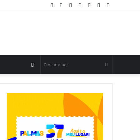
Facebook
Twitter
YouTube
Instagram
Entrar
Artigo
Barra
aleatório
Lateral
Switch
Procurar
skin
por