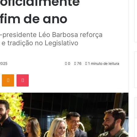
 oficialmente
fim de ano
-presidente Léo Barbosa reforça
 tradição no Legislativo
2025
0
76
1 minuto de leitura
VK
OK
Pocket