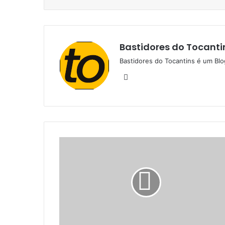
Bastidores do Tocanti
Bastidores do Tocantins é um Blo
W
e
b
s
i
t
e