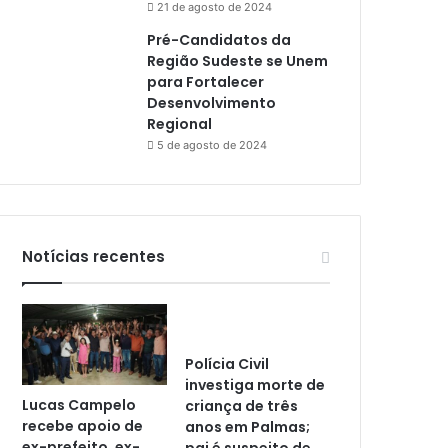
21 de agosto de 2024
Pré-Candidatos da
Região Sudeste se Unem
para Fortalecer
Desenvolvimento
Regional
5 de agosto de 2024
Notícias recentes
Polícia Civil
investiga morte de
Lucas Campelo
criança de três
recebe apoio de
anos em Palmas;
ex-prefeito, ex-
pai é suspeito de