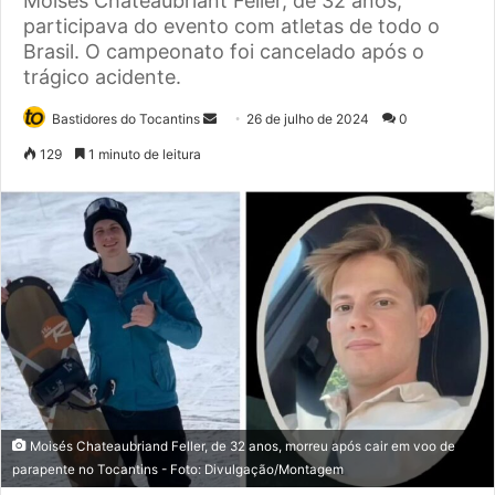
Moisés Chateaubriant Feller, de 32 anos,
participava do evento com atletas de todo o
Brasil. O campeonato foi cancelado após o
trágico acidente.
Bastidores do Tocantins
M
26 de julho de 2024
0
a
129
1 minuto de leitura
n
d
e
u
m
e
-
m
a
i
l
Moisés Chateaubriand Feller, de 32 anos, morreu após cair em voo de
parapente no Tocantins - Foto: Divulgação/Montagem