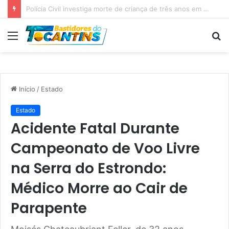
Professora Dorinha lidera disputa pelo Governo do Tocantins com 37,4% das intenções de voto, aponta pesquisa
Menu
P
p
Início
/
Estado
Estado
Acidente Fatal Durante
Campeonato de Voo Livre
na Serra do Estrondo:
Médico Morre ao Cair de
Parapente