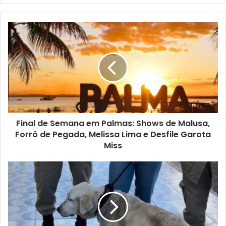
b
s
i
t
e
Final de Semana em Palmas: Shows de Malusa,
Forró de Pegada, Melissa Lima e Desfile Garota
Miss