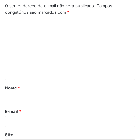
O seu endereço de e-mail não será publicado.
Campos
obrigatórios são marcados com
*
C
o
m
e
n
t
á
Nome
*
r
i
o
E-mail
*
*
Site