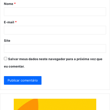
Nome
*
r
i
o
E-mail
*
*
Site
Salvar meus dados neste navegador para a próxima vez que
eu comentar.