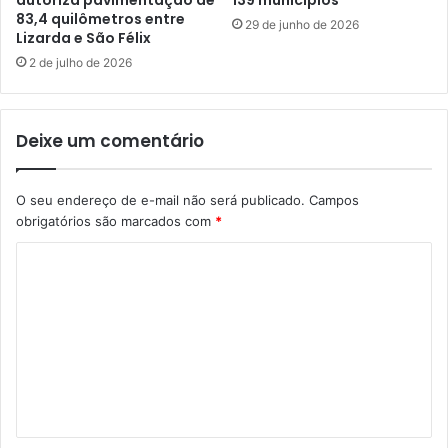
autoriza pavimentação de
139 municípios
83,4 quilômetros entre
29 de junho de 2026
Lizarda e São Félix
2 de julho de 2026
Deixe um comentário
O seu endereço de e-mail não será publicado.
Campos
obrigatórios são marcados com
*
C
o
m
e
n
t
á