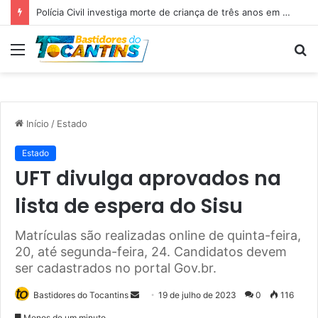
Professora Dorinha lidera disputa pelo Governo do Tocantins com 37,4% das intenções de voto, aponta pesquisa
Menu
P
p
Início
/
Estado
Estado
UFT divulga aprovados na
lista de espera do Sisu
Matrículas são realizadas online de quinta-feira,
20, até segunda-feira, 24. Candidatos devem
ser cadastrados no portal Gov.br.
Bastidores do Tocantins
M
19 de julho de 2023
0
116
a
Menos de um minuto