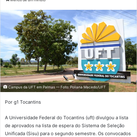
n
d
e
u
m
e
-
m
a
i
l
Campus da UFT em Palmas — Foto: Poliana Macedo/UFT
Por g1 Tocantins
A Universidade Federal do Tocantins (uft) divulgou a lista
de aprovados na lista de espera do Sistema de Seleção
Unificada (Sisu) para o segundo semestre. Os convocados