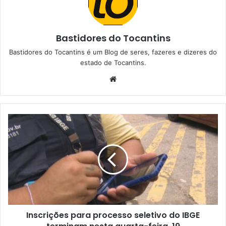
Bastidores do Tocantins
Bastidores do Tocantins é um Blog de seres, fazeres e dizeres do
estado de Tocantins.
W
e
b
s
i
t
e
Inscrições para processo seletivo do IBGE