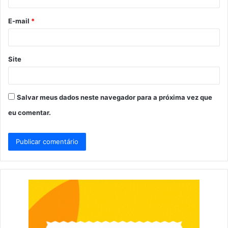
i
o
E-mail
*
*
Site
Salvar meus dados neste navegador para a próxima vez que
eu comentar.