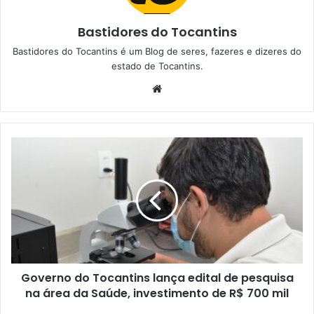
Bastidores do Tocantins
Bastidores do Tocantins é um Blog de seres, fazeres e dizeres do
estado de Tocantins.
W
e
b
s
i
t
e
Governo do Tocantins lança edital de pesquisa
na área da Saúde, investimento de R$ 700 mil