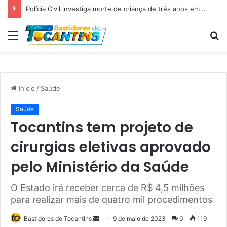
Professora Dorinha lidera disputa pelo Governo do Tocantins com 37,4% das intenções de voto, aponta pesquisa
Menu
P
p
Início
/
Saúde
Saúde
Tocantins tem projeto de
cirurgias eletivas aprovado
pelo Ministério da Saúde
O Estado irá receber cerca de R$ 4,5 milhões
para realizar mais de quatro mil procedimentos
Bastidores do Tocantins
M
9 de maio de 2023
0
119