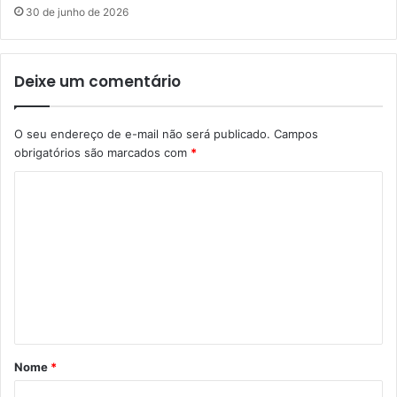
30 de junho de 2026
Deixe um comentário
O seu endereço de e-mail não será publicado.
Campos
obrigatórios são marcados com
*
C
o
m
e
n
t
á
Nome
*
r