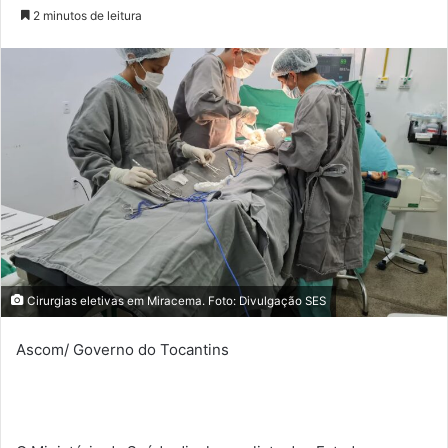
a
2 minutos de leitura
n
d
e
u
m
e
-
m
a
i
l
Cirurgias eletivas em Miracema. Foto: Divulgação SES
Ascom/ Governo do Tocantins