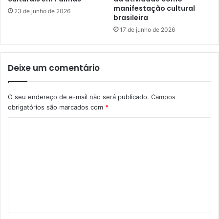
manifestação cultural
23 de junho de 2026
brasileira
17 de junho de 2026
Deixe um comentário
O seu endereço de e-mail não será publicado.
Campos
obrigatórios são marcados com
*
C
o
m
e
n
t
á