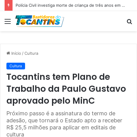
Professora Dorinha lidera disputa pelo Governo do Tocantins com 37,4% das intenções de voto, aponta pesquisa
Menu
P
p
Início
/
Cultura
Cultura
Tocantins tem Plano de
Trabalho da Paulo Gustavo
aprovado pelo MinC
Próximo passo é a assinatura do termo de
adesão, que tornará o Estado apto a receber
R$ 25,5 milhões para aplicar em editais de
cultura