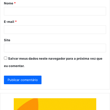
Nome
*
r
i
o
E-mail
*
*
Site
Salvar meus dados neste navegador para a próxima vez que
eu comentar.