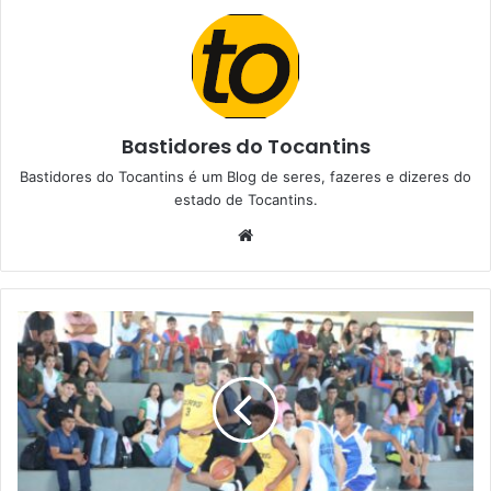
Bastidores do Tocantins
Bastidores do Tocantins é um Blog de seres, fazeres e dizeres do
estado de Tocantins.
W
e
b
s
i
t
e