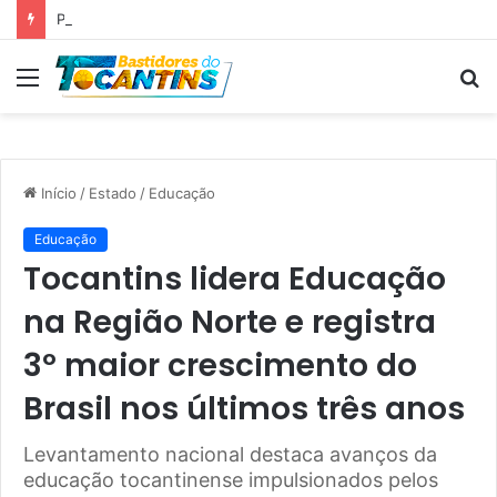
Professora Dorinha lidera disputa pelo Governo do Tocantins com 37,4% das intenções de voto, aponta pesquisa
Menu
P
p
Início
/
Estado
/
Educação
Educação
Tocantins lidera Educação
na Região Norte e registra
3º maior crescimento do
Brasil nos últimos três anos
Levantamento nacional destaca avanços da
educação tocantinense impulsionados pelos