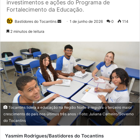
investimentos e ações do Programa de
Fortalecimento da Educação.
Bastidores do Tocantins
M
1 de junho de 2026
0
114
a
2 minutos de leitura
n
d
e
u
m
e
-
m
a
i
Tocantins lidera a educação na Região Norte e registra o terceiro maior
l
crescimento do país nos últimos três anos - Foto: Juliana Carneiro/Governo
do Tocantins
Yasmim Rodrigues/Bastidores do Tocantins