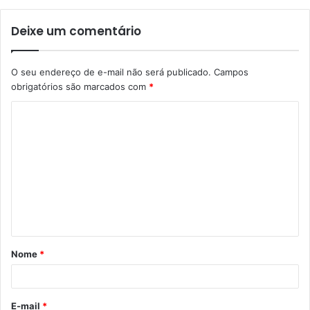
Deixe um comentário
O seu endereço de e-mail não será publicado.
Campos
obrigatórios são marcados com
*
C
o
m
e
n
t
á
Nome
*
r
i
o
E-mail
*