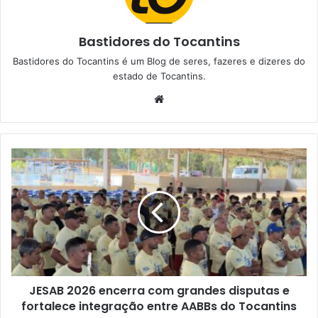
Bastidores do Tocantins
Bastidores do Tocantins é um Blog de seres, fazeres e dizeres do
estado de Tocantins.
W
e
b
s
i
t
e
JESAB 2026 encerra com grandes disputas e
fortalece integração entre AABBs do Tocantins