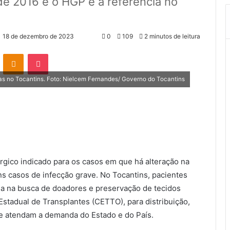
de 2016 e o HGP é a referência no
18 de dezembro de 2023
0
109
2 minutos de leitura
VK
OK
Pocket
as no Tocantins. Foto: Nielcem Fernandes/ Governo do Tocantins
rgico indicado para os casos em que há alteração na
s casos de infecção grave. No Tocantins, pacientes
a na busca de doadores e preservação de tecidos
Estadual de Transplantes (CETTO), para distribuição,
que atendam a demanda do Estado e do País.