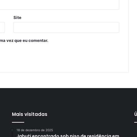
Site
ima vez que eu comentar.
Mais visitadas
Ú
18 de dezembro de 2025
Jabuti encontrado sob piso de residência em