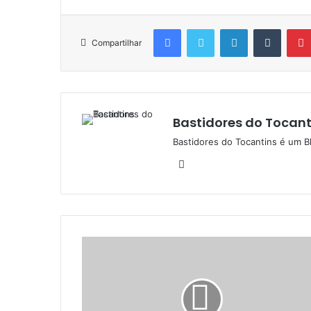
Facebook
Twitter
Linkedin
Tumblr
Compartilhar
Bastidores do Tocant
Bastidores do Tocantins é um B
W
e
b
s
i
t
e