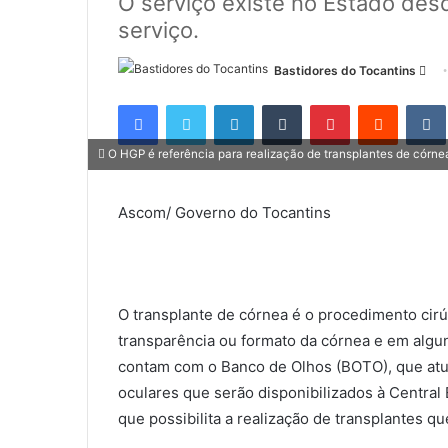
O serviço existe no Estado des
serviço.
Bastidores do Tocantins
M
a
Facebook
Twitter
Linkedin
Tumblr
Pinterest
Reddit
n
d
O HGP é referência para realização de transplantes de córne
e
u
Ascom/ Governo do Tocantins
m
e
-
m
a
O transplante de córnea é o procedimento cirú
i
transparência ou formato da córnea e em algun
l
contam com o Banco de Olhos (BOTO), que atu
oculares que serão disponibilizados à Central 
que possibilita a realização de transplantes 