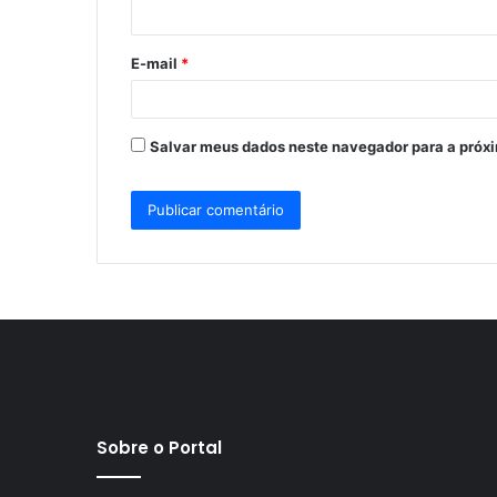
i
o
E-mail
*
*
Salvar meus dados neste navegador para a próx
Sobre o Portal