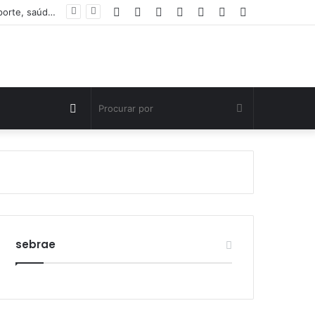
Facebook
Twitter
YouTube
Instagram
Entrar
Artigo
Barra
Parque Municipal da Pessoa Idosa retoma atividades com oferta gratuita de esporte, saúde e convivência em Palmas
aleatório
Lateral
Switch
Procurar
skin
por
sebrae