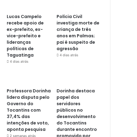
Lucas Campelo
Polícia Civil
recebe apoio de
investiga morte de
ex-prefeito, ex-
criança de três
vice-prefeito e
anos em Palmas;
lideranças
pai é suspeito de
políticas de
agressão
Taguatinga
4 dias atrás
4 dias atrás
Professora Dorinha
Dorinha destaca
lidera disputa pelo
papel dos
Governo do
servidores
Tocantins com
públicos no
37,4% das
desenvolvimento
intenções de voto,
do Tocantins
aponta pesquisa
durante encontro
promovido por
2 semanas atrás