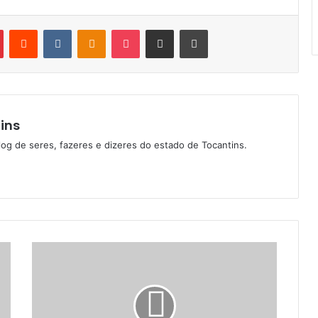
Pinterest
Reddit
VK
OK
Pocket
Compartilhar via e-mail
Imprimir
ins
log de seres, fazeres e dizeres do estado de Tocantins.