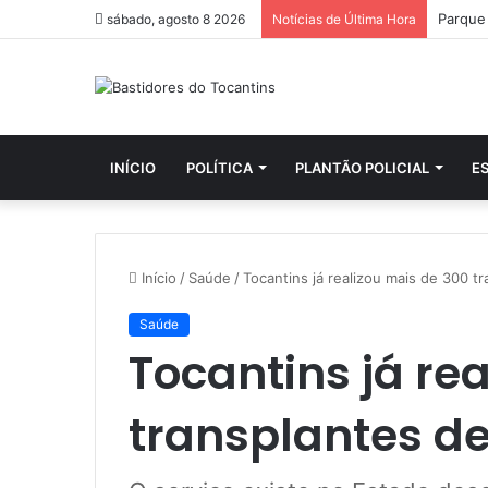
sábado, agosto 8 2026
Notícias de Última Hora
INÍCIO
POLÍTICA
PLANTÃO POLICIAL
E
Início
/
Saúde
/
Tocantins já realizou mais de 300 t
Saúde
Tocantins já re
transplantes d