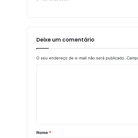
Deixe um comentário
O seu endereço de e-mail não será publicado.
Campo
C
o
m
e
n
t
á
Nome
*
r