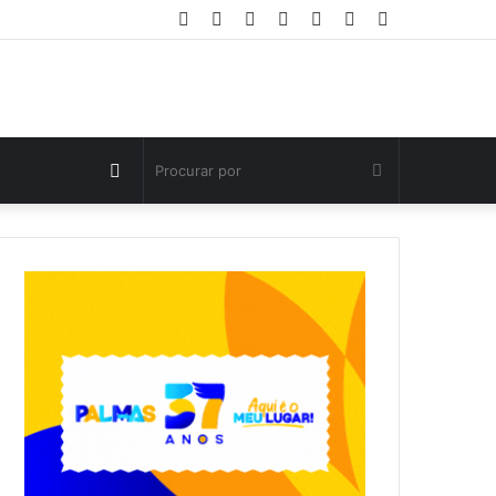
Facebook
Twitter
YouTube
Instagram
Entrar
Artigo
Barra
aleatório
Lateral
Switch
Procurar
skin
por