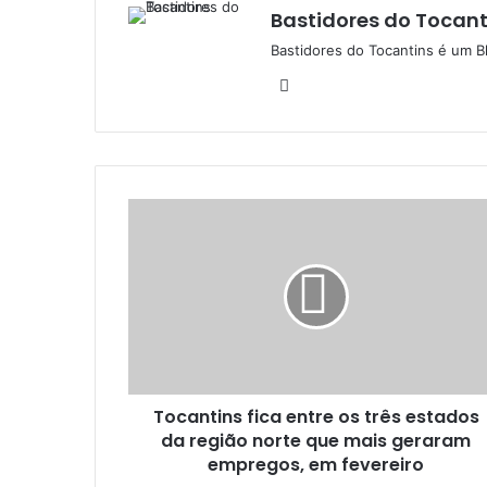
Bastidores do Tocant
Bastidores do Tocantins é um B
W
e
b
s
i
t
e
Tocantins fica entre os três estados
da região norte que mais geraram
empregos, em fevereiro