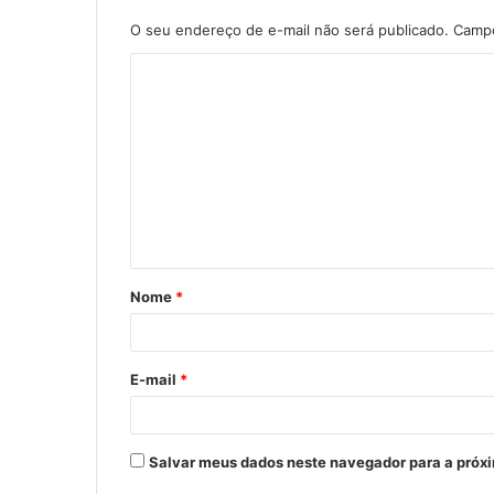
O seu endereço de e-mail não será publicado.
Campo
C
o
m
e
n
t
á
Nome
*
r
i
o
E-mail
*
*
Salvar meus dados neste navegador para a próx