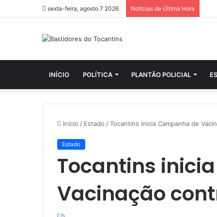
sexta-feira, agosto 7 2026
Notícias de Última Hora
INÍCIO
POLÍTICA
PLANTÃO POLICIAL
E
Início
/
Estado
/
Tocantins inicia Campanha de Vacin
Estado
Tocantins inic
Vacinação contr