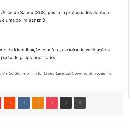
 Único de Saúde (SUS) possui a proteção trivalente e
A e uma do Influenza B.
to de identificação com foto, carteira de vacinação e
arte do grupo prioritário.
o dia 30 de maio – Foto: Bruno Lacerda/Governo do Tocantins
Pinterest
Reddit
VK
OK
Pocket
Compartilhar via e-mail
Imprimir