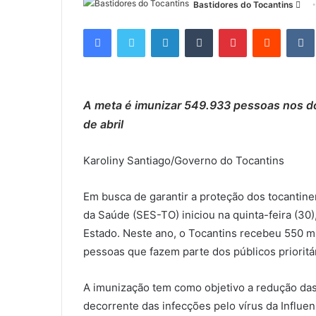
Bastidores do Tocantins
M
a
Facebook
Twitter
Linkedin
Tumblr
Pinterest
Reddit
n
d
e
u
A meta é imunizar 549.933 pessoas nos d
m
de abril
e
-
m
Karoliny Santiago/Governo do Tocantins
a
i
Em busca de garantir a proteção dos tocantinen
l
da Saúde (SES-TO) iniciou na quinta-feira (30
Estado. Neste ano, o Tocantins recebeu 550 mi
pessoas que fazem parte dos públicos prioritá
A imunização tem como objetivo a redução das
decorrente das infecções pelo vírus da Influenz