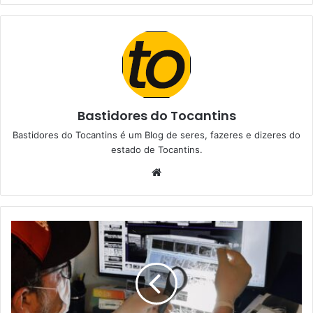
Bastidores do Tocantins
Bastidores do Tocantins é um Blog de seres, fazeres e dizeres do
estado de Tocantins.
W
e
b
s
i
t
e