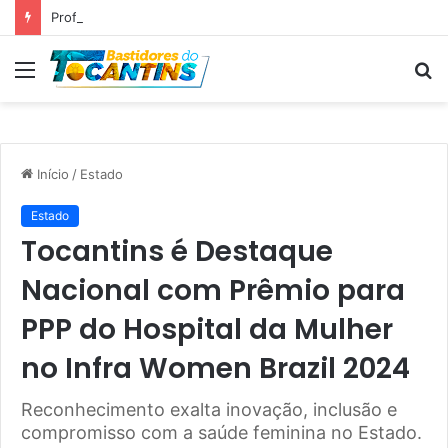
Professora Dorinha lidera disputa pelo Governo do Tocantins com 37,4% das intenções de voto, aponta pesquisa
Menu
P
p
Início
/
Estado
Estado
Tocantins é Destaque
Nacional com Prêmio para
PPP do Hospital da Mulher
no Infra Women Brazil 2024
Reconhecimento exalta inovação, inclusão e
compromisso com a saúde feminina no Estado.