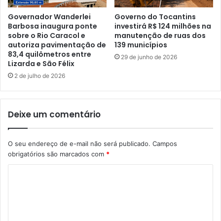
Governador Wanderlei
Governo do Tocantins
Barbosa inaugura ponte
investirá R$ 124 milhões na
sobre o Rio Caracol e
manutenção de ruas dos
autoriza pavimentação de
139 municípios
83,4 quilômetros entre
29 de junho de 2026
Lizarda e São Félix
2 de julho de 2026
Deixe um comentário
O seu endereço de e-mail não será publicado.
Campos
obrigatórios são marcados com
*
C
o
m
e