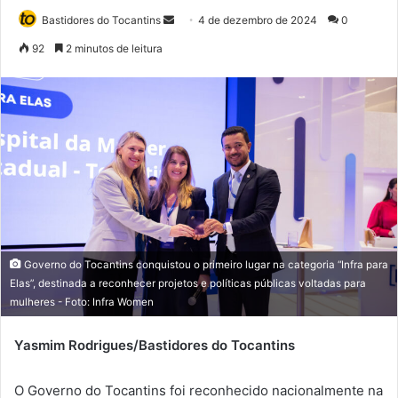
Bastidores do Tocantins
M
4 de dezembro de 2024
0
a
92
2 minutos de leitura
n
d
e
u
m
e
-
m
a
i
Governo do Tocantins conquistou o primeiro lugar na categoria “Infra para
l
Elas”, destinada a reconhecer projetos e políticas públicas voltadas para
mulheres - Foto: Infra Women
Yasmim Rodrigues/Bastidores do Tocantins
O Governo do Tocantins foi reconhecido nacionalmente na