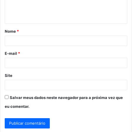
n
t
á
Nome
*
r
i
o
E-mail
*
*
Site
Salvar meus dados neste navegador para a próxima vez que
eu comentar.