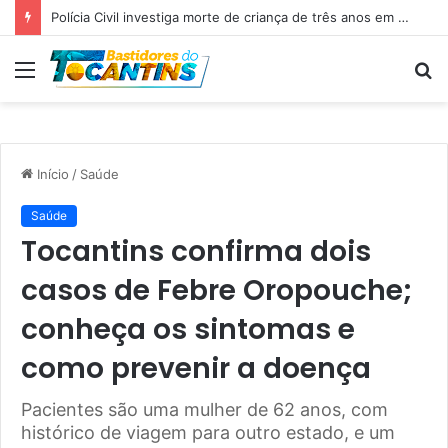
Polícia Civil investiga morte de criança de três anos em Palmas; pai é suspeito de agressão
Menu
P
p
Início
/
Saúde
Saúde
Tocantins confirma dois
casos de Febre Oropouche;
conheça os sintomas e
como prevenir a doença
Pacientes são uma mulher de 62 anos, com
histórico de viagem para outro estado, e um