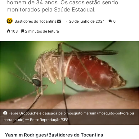
homem de 34 anos. Os casos estão sendo
monitorados pela Saúde Estadual.
Bastidores do Tocantins
M
26 de junho de 2024
0
a
108
2 minutos de leitura
n
d
e
u
m
e
-
m
a
i
l
Febre Oropouche é causada pelo mosquito maruim (mosquito-pólvora ou
borrachudo) — Foto: Reprodução/SES
Yasmim Rodrigues/Bastidores do Tocantins