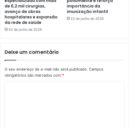
especializada com mais
poliomielite e reforça
de 6,2 mil cirurgias,
importância da
avanço de obras
imunização infantil
hospitalares e expansão
23 de junho de 2026
da rede de saúde
30 de junho de 2026
Deixe um comentário
O seu endereço de e-mail não será publicado.
Campos
obrigatórios são marcados com
*
C
o
m
e
n
t