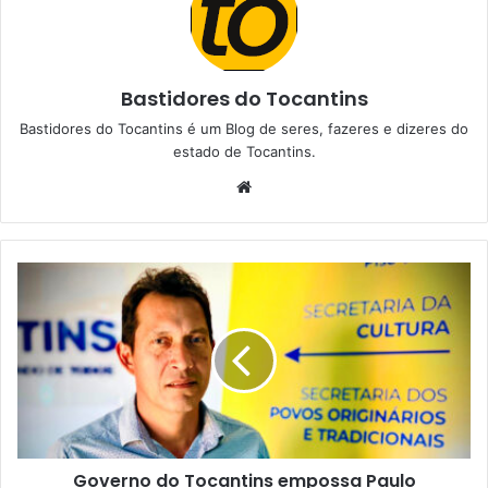
Bastidores do Tocantins
Bastidores do Tocantins é um Blog de seres, fazeres e dizeres do
estado de Tocantins.
W
e
b
s
i
t
e
Governo do Tocantins empossa Paulo