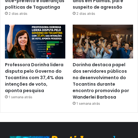
vice-prefeito e lideranças
anos em Palmas; pai é
políticas de Taguatinga
suspeito de agressão
2 dias atrás
2 dias atrás
Professora Dorinha lidera
Dorinha destaca papel
disputa pelo Governo do
dos servidores públicos
Tocantins com 37,4% das
no desenvolvimento do
intenções de voto,
Tocantins durante
aponta pesquisa
encontro promovido por
Wanderlei Barbosa
1 semana atrás
1 semana atrás