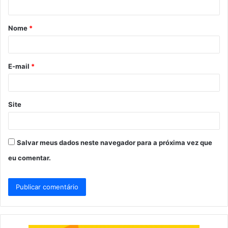
á
Nome
*
r
i
o
E-mail
*
*
Site
Salvar meus dados neste navegador para a próxima vez que
eu comentar.