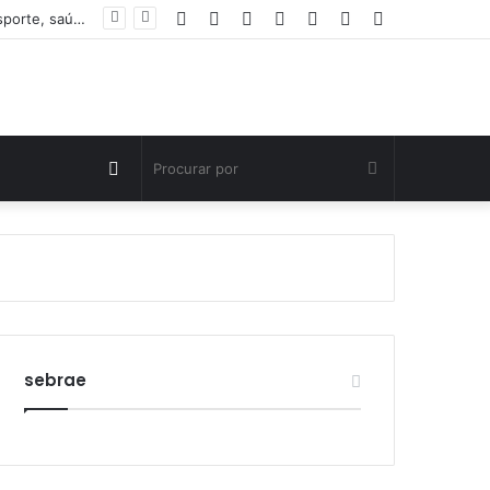
Facebook
Twitter
YouTube
Instagram
Entrar
Artigo
Barra
Parque Municipal da Pessoa Idosa retoma atividades com oferta gratuita de esporte, saúde e convivência em Palmas
aleatório
Lateral
Switch
Procurar
skin
por
sebrae