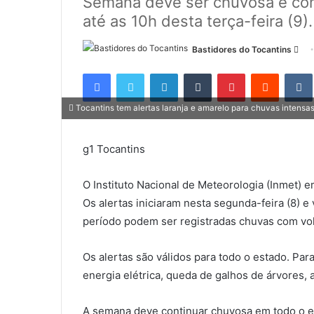
Semana deve ser chuvosa e com 
até as 10h desta terça-feira (9).
Bastidores do Tocantins
M
a
Facebook
Twitter
Linkedin
Tumblr
Pinterest
Reddit
n
d
Tocantins tem alertas laranja e amarelo para chuvas intens
e
u
g1 Tocantins
m
e
O Instituto Nacional de Meteorologia (Inmet) e
-
m
Os alertas iniciaram nesta segunda-feira (8) e 
a
período podem ser registradas chuvas com v
i
l
Os alertas são válidos para todo o estado. Para
energia elétrica, queda de galhos de árvores, 
A semana deve continuar chuvosa em todo o e