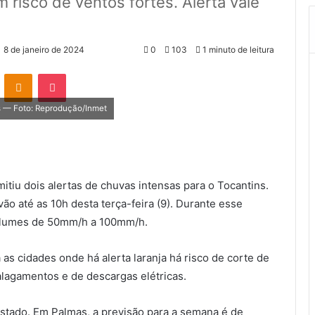
risco de ventos fortes. Alerta vale
8 de janeiro de 2024
0
103
1 minuto de leitura
VK
OK
Pocket
as — Foto: Reprodução/Inmet
mitiu dois alertas de chuvas intensas para o Tocantins.
vão até as 10h desta terça-feira (9). Durante esse
olumes de 50mm/h a 100mm/h.
 as cidades onde há alerta laranja há risco de corte de
alagamentos e de descargas elétricas.
stado. Em Palmas, a previsão para a semana é de