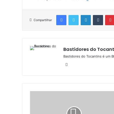
Facebook
Twitter
Linkedin
Tumblr
Compartilhar
Bastidores do Tocant
Bastidores do Tocantins é um B
W
e
b
s
i
t
e