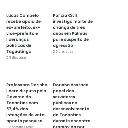
Lucas Campelo
Polícia Civil
recebe apoio de
investiga morte de
ex-prefeito, ex-
criança de três
vice-prefeito e
anos em Palmas;
lideranças
pai é suspeito de
políticas de
agressão
Taguatinga
5 dias atrás
5 dias atrás
Professora Dorinha
Dorinha destaca
lidera disputa pelo
papel dos
Governo do
servidores
Tocantins com
públicos no
37,4% das
desenvolvimento
intenções de voto,
do Tocantins
aponta pesquisa
durante encontro
promovido por
2 semanas atrás