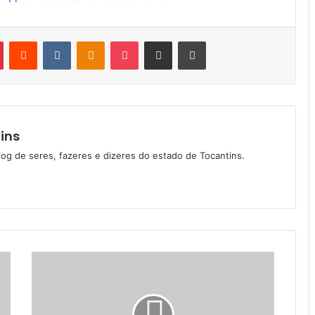
Pinterest
Reddit
VK
OK
Pocket
Compartilhar via e-mail
Imprimir
ins
log de seres, fazeres e dizeres do estado de Tocantins.