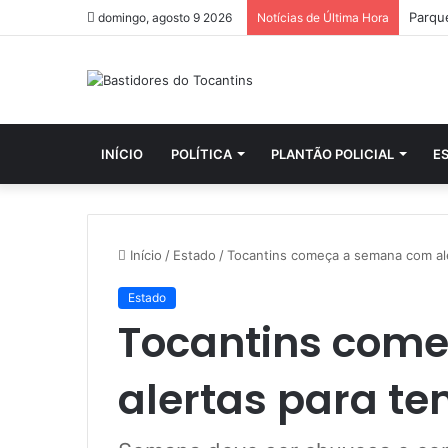
domingo, agosto 9 2026
Notícias de Última Hora
INÍCIO
POLÍTICA
PLANTÃO POLICIAL
E
Início
/
Estado
/
Tocantins começa a semana com ale
Estado
Tocantins com
alertas para te