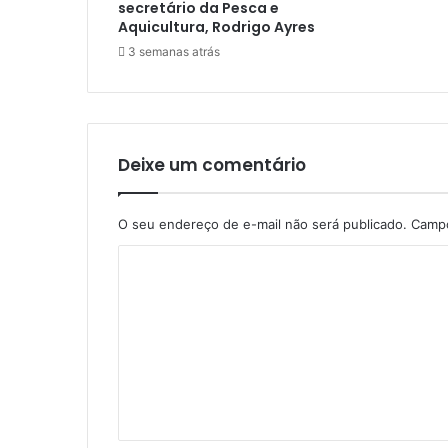
secretário da Pesca e
Aquicultura, Rodrigo Ayres
3 semanas atrás
Deixe um comentário
O seu endereço de e-mail não será publicado.
Campo
C
o
m
e
n
t
á