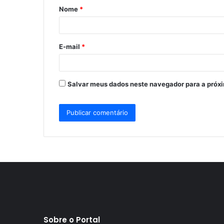
Nome
*
r
i
o
E-mail
*
*
Salvar meus dados neste navegador para a próx
Sobre o Portal