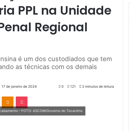
ria PPL na Unidade
Penal Regional
nsina é um dos custodiados que tem
hando as técnicas com os demais
17 de janeiro de 2024
0
121
2 minutos de leitura
VK
OK
Pocket
 acabamento – FOTO: ASCOM/Governo do Tocantins