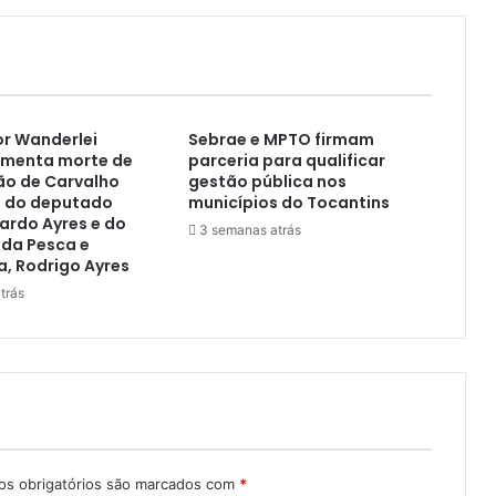
r Wanderlei
Sebrae e MPTO firmam
amenta morte de
parceria para qualificar
ão de Carvalho
gestão pública nos
e do deputado
municípios do Tocantins
cardo Ayres e do
3 semanas atrás
 da Pesca e
a, Rodrigo Ayres
trás
s obrigatórios são marcados com
*