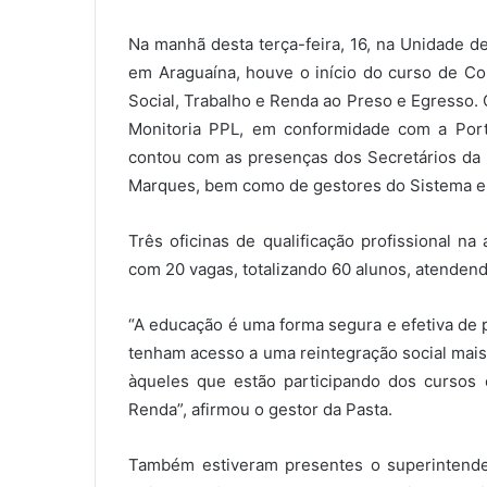
e
Na manhã desta terça-feira, 16, na Unidade d
-
m
em Araguaína, houve o início do curso de Con
a
Social, Trabalho e Renda ao Preso e Egresso. 
i
Monitoria PPL, em conformidade com a Port
l
contou com as presenças dos Secretários da C
Marques, bem como de gestores do Sistema e 
Três oficinas de qualificação profissional n
com 20 vagas, totalizando 60 alunos, atenden
“A educação é uma forma segura e efetiva de 
tenham acesso a uma reintegração social mais
àqueles que estão participando dos cursos 
Renda”, afirmou o gestor da Pasta.
Também estiveram presentes o superintende