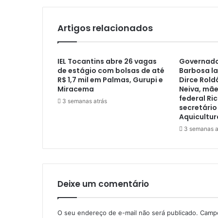
Artigos relacionados
IEL Tocantins abre 26 vagas
Governado
de estágio com bolsas de até
Barbosa l
R$ 1,7 mil em Palmas, Gurupi e
Dirce Rold
Miracema
Neiva, mã
federal Ri
3 semanas atrás
secretário
Aquicultur
3 semanas a
Deixe um comentário
O seu endereço de e-mail não será publicado.
Campo