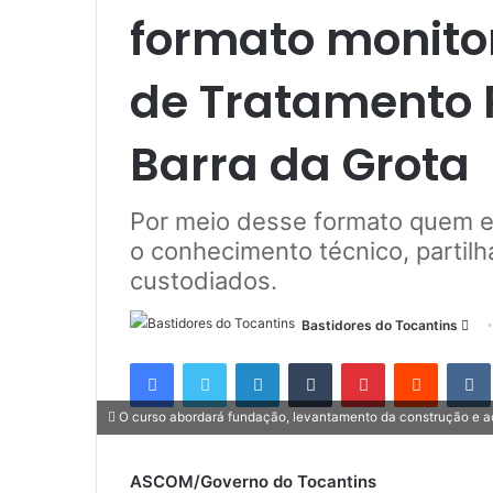
formato monito
de Tratamento 
Barra da Grota
Por meio desse formato quem e
o conhecimento técnico, partil
custodiados.
Bastidores do Tocantins
M
a
Facebook
Twitter
Linkedin
Tumblr
Pinterest
Reddit
n
d
O curso abordará fundação, levantamento da construção e
e
u
ASCOM/Governo do Tocantins
m