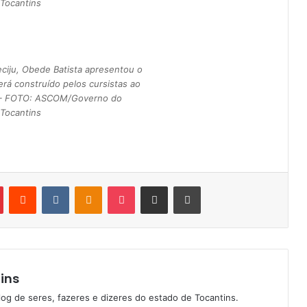
Tocantins
ciju, Obede Batista apresentou o
erá construído pelos cursistas ao
s – FOTO: ASCOM/Governo do
Tocantins
Pinterest
Reddit
VK
OK
Pocket
Compartilhar via e-mail
Imprimir
ins
log de seres, fazeres e dizeres do estado de Tocantins.