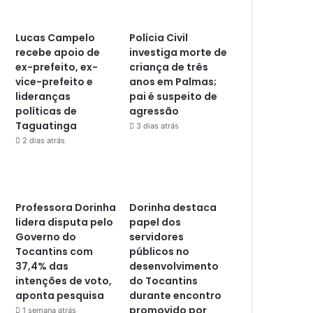
Lucas Campelo
Polícia Civil
recebe apoio de
investiga morte de
ex-prefeito, ex-
criança de três
vice-prefeito e
anos em Palmas;
lideranças
pai é suspeito de
políticas de
agressão
Taguatinga
3 dias atrás
2 dias atrás
Professora Dorinha
Dorinha destaca
lidera disputa pelo
papel dos
Governo do
servidores
Tocantins com
públicos no
37,4% das
desenvolvimento
intenções de voto,
do Tocantins
aponta pesquisa
durante encontro
promovido por
1 semana atrás