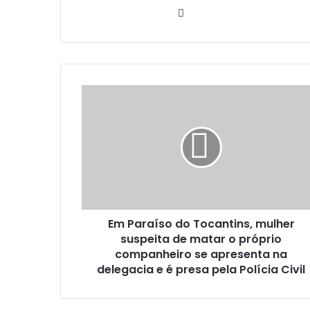
W
e
b
s
i
t
e
Em Paraíso do Tocantins, mulher
suspeita de matar o próprio
companheiro se apresenta na
delegacia e é presa pela Polícia Civil