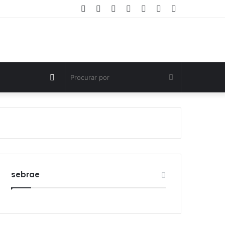
Facebook
Twitter
YouTube
Instagram
Entrar
Artigo
Barra
aleatório
Lateral
Switch
Procurar
skin
por
sebrae